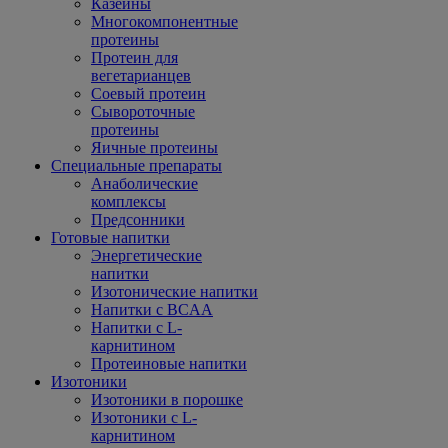
Казеины
Многокомпонентные
протеины
Протеин для
вегетарианцев
Соевый протеин
Сывороточные
протеины
Яичные протеины
Специальные препараты
Анаболические
комплексы
Предсонники
Готовые напитки
Энергетические
напитки
Изотонические напитки
Напитки с BCAA
Напитки с L-
карнитином
Протеиновые напитки
Изотоники
Изотоники в порошке
Изотоники с L-
карнитином