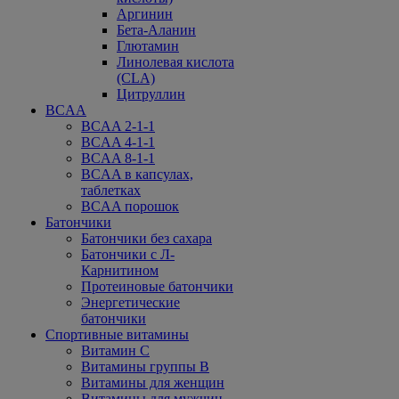
Аргинин
Бета-Аланин
Глютамин
Линолевая кислота
(CLA)
Цитруллин
BCAA
BCAA 2-1-1
BCAA 4-1-1
BCAA 8-1-1
BCAA в капсулах,
таблетках
BCAA порошок
Батончики
Батончики без сахара
Батончики с Л-
Карнитином
Протеиновые батончики
Энергетические
батончики
Спортивные витамины
Витамин С
Витамины группы В
Витамины для женщин
Витамины для мужчин