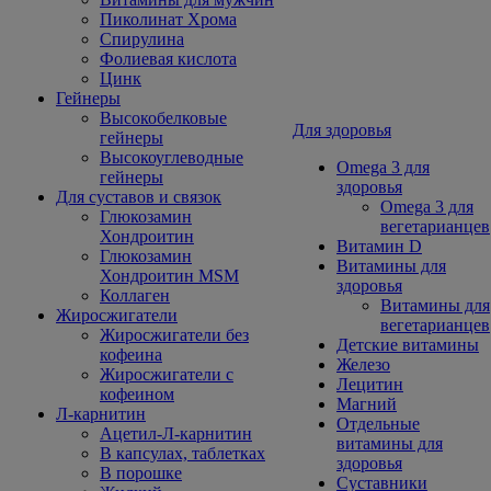
Пиколинат Хрома
Спирулина
Фолиевая кислота
Цинк
Гейнеры
Высокобелковые
Для здоровья
гейнеры
Высокоуглеводные
Omega 3 для
гейнеры
здоровья
Для суставов и связок
Omega 3 для
Глюкозамин
вегетарианцев
Хондроитин
Витамин D
Глюкозамин
Витамины для
Хондроитин MSM
здоровья
Коллаген
Витамины для
Жиросжигатели
вегетарианцев
Жиросжигатели без
Детские витамины
кофеина
Железо
Жиросжигатели с
Лецитин
кофеином
Магний
Л-карнитин
Отдельные
Ацетил-Л-карнитин
витамины для
В капсулах, таблетках
здоровья
В порошке
Суставники