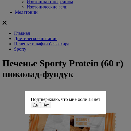
Изотоники с кофеином
Изотонические гели
Мелатонин
Главная
Диетическое питание
Печенье и вафли без сахара
Sporty
Печенье Sporty Protein (60 г)
шоколад-фундук
Подтверждаю, что мне боле 18 лет
Да
Нет