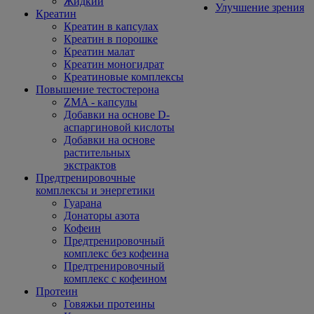
Жидкий
Улучшение зрения
Креатин
Креатин в капсулах
Креатин в порошке
Креатин малат
Креатин моногидрат
Креатиновые комплексы
Повышение тестостерона
ZMA - капсулы
Добавки на основе D-
аспаргиновой кислоты
Добавки на основе
растительных
экстрактов
Предтренировочные
комплексы и энергетики
Гуарана
Донаторы азота
Кофеин
Предтренировочный
комплекс без кофеина
Предтренировочный
комплекс с кофеином
Протеин
Говяжьи протеины