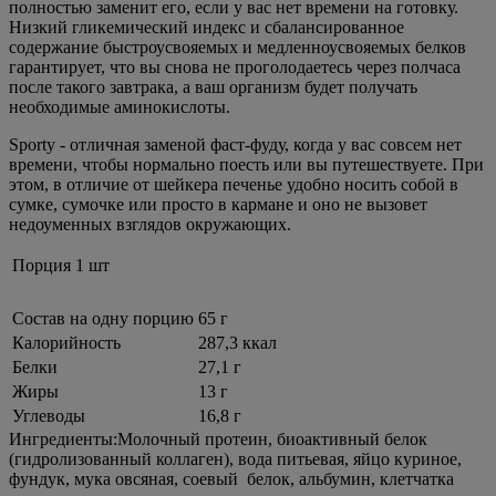
полностью заменит его, если у вас нет времени на готовку.
Низкий гликемический индекс и сбалансированное
содержание быстроусвояемых и медленноусвояемых белков
гарантирует, что вы снова не проголодаетесь через полчаса
после такого завтрака, а ваш организм будет получать
необходимые аминокислоты.
Sporty - отличная заменой фаст-фуду, когда у вас совсем нет
времени, чтобы нормально поесть или вы путешествуете. При
этом, в отличие от шейкера печенье удобно носить собой в
сумке, сумочке или просто в кармане и оно не вызовет
недоуменных взглядов окружающих.
Порция 1 шт
Состав на одну порцию
65 г
Калорийность
287,3 ккал
Белки
27,1 г
Жиры
13 г
Углеводы
16,8 г
Ингредиенты:Молочный протеин, биоактивный белок
(гидролизованный коллаген), вода питьевая, яйцо куриное,
фундук, мука овсяная, соевый белок, альбумин, клетчатка