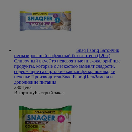
Snaq Fabriq Батончик
неглазированый вафельный без глютена (120 г)
Сливочный вкус
Это невероятные низкокалорийные
продукты, которые с легкостью заменят сладости,
содержащие сахар, такие как конфеты, шоколадки,
печенье.
Производитель
Snaq Fabriq
Цель
Замена и
дополнение питания
230
Цена
В корзину
Быстрый заказ