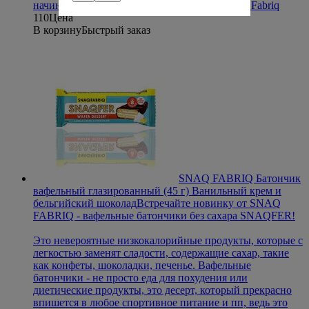
начинкой, как из детства!
Производитель
Snaq Fabriq
110
Цена
В корзину
Быстрый заказ
SNAQ FABRIQ Батончик
вафельный глазированный (45 г) Ванильный крем и
бельгийский шоколад
Встречайте новинку от SNAQ
FABRIQ - вафельные батончики без сахара SNAQFER!
Это невероятные низкокалорийные продукты, которые с
легкостью заменят сладости, содержащие сахар, такие
как конфеты, шоколадки, печенье. Вафельные
батончики - не просто еда для похудения или
диетические продукты, это десерт, который прекрасно
впишется в любое спортивное питание и пп, ведь это