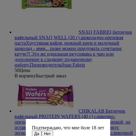
SNAQ FABRIQ батончик
вафельный SNAQ WELL (20 г) шоколадно-ореховая
паста
Хрустящая вафля, нежный крем и молочный
шоколад - ммм... разве можно придумать сочетание
круче?! Это же идеальная вкусняшка к чаю или
дополнение к сладкому подарочному
набору.
Производитель
Snaq Fabriq
50
Цена
В корзину
Быстрый заказ
CHIKALAB Батончик
вафельный PROTEIN WAFERS (40 г) сливочно-
ореховый десерт
Двойная вафля Chikalab с начинкой, не
оставит Вас равнодушным! Попробуйте этот вкус
Подтверждаю, что мне боле 18 лет
легкой вафли, с неповторимой шоколадной и сливочной
Да
Нет