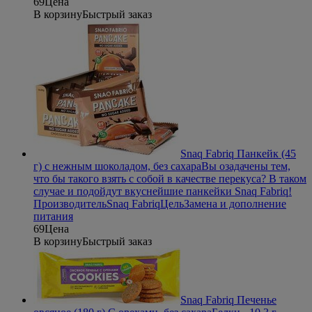
69
Цена
В корзину
Быстрый заказ
Snaq Fabriq Панкейк (45
г) с нежным шоколадом, без сахара
Вы озадачены тем,
что бы такого взять с собой в качестве перекуса? В таком
случае и подойдут вкуснейшие панкейки Snaq Fabriq!
Производитель
Snaq Fabriq
Цель
Замена и дополнение
питания
69
Цена
В корзину
Быстрый заказ
Snaq Fabriq Печенье