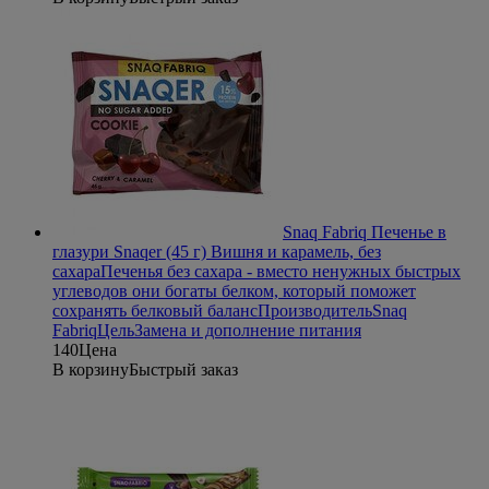
Snaq Fabriq Печенье в
глазури Snaqer (45 г) Вишня и карамель, без
сахара
Печенья без сахара - вместо ненужных быстрых
углеводов они богаты белком, который поможет
сохранять белковый баланс
Производитель
Snaq
Fabriq
Цель
Замена и дополнение питания
140
Цена
В корзину
Быстрый заказ