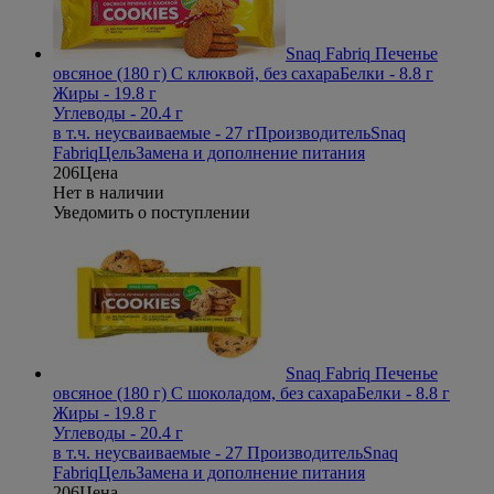
Snaq Fabriq Печенье
овсяное (180 г) С клюквой, без сахара
Белки - 8.8 г
Жиры - 19.8 г
Углеводы - 20.4 г
в т.ч. неусваиваемые - 27 г
Производитель
Snaq
Fabriq
Цель
Замена и дополнение питания
206
Цена
Нет в наличии
Уведомить о поступлении
Snaq Fabriq Печенье
овсяное (180 г) С шоколадом, без сахара
Белки - 8.8 г
Жиры - 19.8 г
Углеводы - 20.4 г
в т.ч. неусваиваемые - 27
Производитель
Snaq
Fabriq
Цель
Замена и дополнение питания
206
Цена