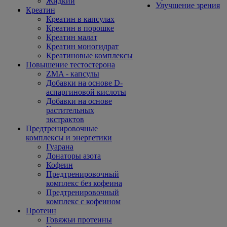
Жидкий
Улучшение зрения
Креатин
Креатин в капсулах
Креатин в порошке
Креатин малат
Креатин моногидрат
Креатиновые комплексы
Повышение тестостерона
ZMA - капсулы
Добавки на основе D-
аспаргиновой кислоты
Добавки на основе
растительных
экстрактов
Предтренировочные
комплексы и энергетики
Гуарана
Донаторы азота
Кофеин
Предтренировочный
комплекс без кофеина
Предтренировочный
комплекс с кофеином
Протеин
Говяжьи протеины