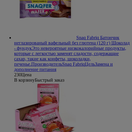
Snaq Fabriq Батончик
неглазированый вафельный без глютена (120 г) Шоколад
- фундук
Это невероятные низкокалорийные продукты,
которые с легкостью заменят сладости, содержащие
сахар, такие как конфеты, шоколадки,
печенье.
Производитель
Snaq Fabriq
Цель
Замена и
дополнение питания
230
Цена
В корзину
Быстрый заказ