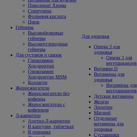
Пиколинат Хрома
Спирулина
Фолиевая кислота
Цинк
Гейнеры
Высокобелковые
Для здоровья
гейнеры
Высокоуглеводные
Omega 3 для
гейнеры
здоровья
Для суставов и связок
Omega 3 для
Глюкозамин
вегетарианцев
Хондроитин
Витамин D
Глюкозамин
Витамины для
Хондроитин MSM
здоровья
Коллаген
Витамины для
Жиросжигатели
вегетарианцев
Жиросжигатели без
Детские витамины
кофеина
Железо
Жиросжигатели с
Лецитин
кофеином
Магний
Л-карнитин
Отдельные
Ацетил-Л-карнитин
витамины для
В капсулах, таблетках
здоровья
В порошке
Суставники