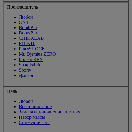
Производитель
Любой
QNT
BombBar
BootyBar
CHIKALAB
FIT KIT
fitnesSHOCK
Mr. Djemius ZERO
Protein REX
Snaq Fabriq
Sporty
ё|батон
Цель
Любой
Восстановление
Замена и дополнение питания
Набор массы
Снижение веса