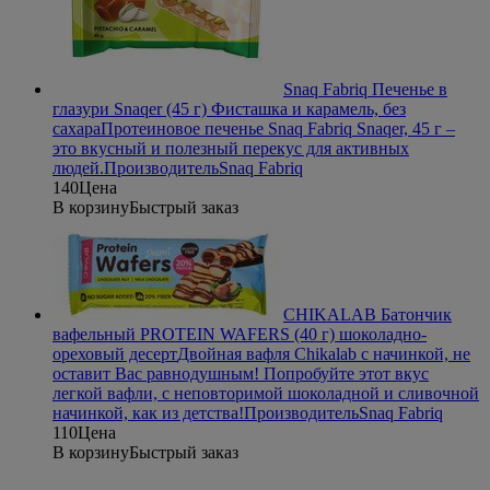
Snaq Fabriq Печенье в
глазури Snaqer (45 г) Фисташка и карамель, без
сахара
Протеиновое печенье Snaq Fabriq Snaqer, 45 г –
это вкусный и полезный перекус для активных
людей.
Производитель
Snaq Fabriq
140
Цена
В корзину
Быстрый заказ
CHIKALAB Батончик
вафельный PROTEIN WAFERS (40 г) шоколадно-
ореховый десерт
Двойная вафля Chikalab с начинкой, не
оставит Вас равнодушным! Попробуйте этот вкус
легкой вафли, с неповторимой шоколадной и сливочной
начинкой, как из детства!
Производитель
Snaq Fabriq
110
Цена
В корзину
Быстрый заказ