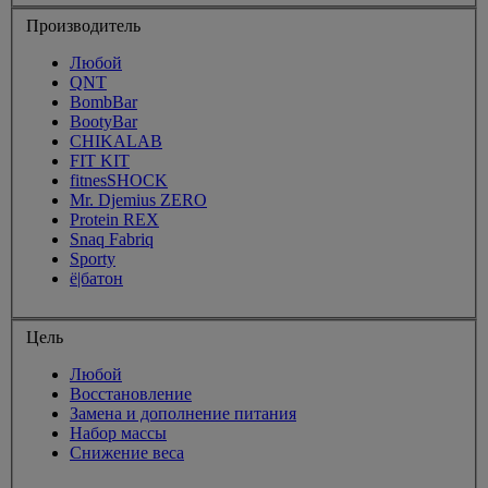
Производитель
Любой
QNT
BombBar
BootyBar
CHIKALAB
FIT KIT
fitnesSHOCK
Mr. Djemius ZERO
Protein REX
Snaq Fabriq
Sporty
ё|батон
Цель
Любой
Восстановление
Замена и дополнение питания
Набор массы
Снижение веса