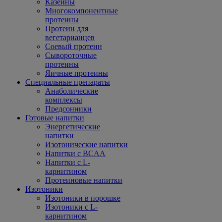
Казеины
Многокомпонентные
протеины
Протеин для
вегетарианцев
Соевый протеин
Сывороточные
протеины
Яичные протеины
Специальные препараты
Анаболические
комплексы
Предсонники
Готовые напитки
Энергетические
напитки
Изотонические напитки
Напитки с BCAA
Напитки с L-
карнитином
Протеиновые напитки
Изотоники
Изотоники в порошке
Изотоники с L-
карнитином