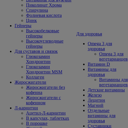
Пиколинат Хрома
Спирулина
Фолиевая кислота
Цинк
Гейнеры
Высокобелковые
Для здоровья
гейнеры
Высокоуглеводные
Omega 3 для
гейнеры
здоровья
Для суставов и связок
Omega 3 для
Глюкозамин
вегетарианцев
Хондроитин
Витамин D
Глюкозамин
Витамины для
Хондроитин MSM
здоровья
Коллаген
Витамины для
Жиросжигатели
вегетарианцев
Жиросжигатели без
Детские витамины
кофеина
Железо
Жиросжигатели с
Лецитин
кофеином
Магний
Л-карнитин
Отдельные
Ацетил-Л-карнитин
витамины для
В капсулах, таблетках
здоровья
В порошке
Суставники