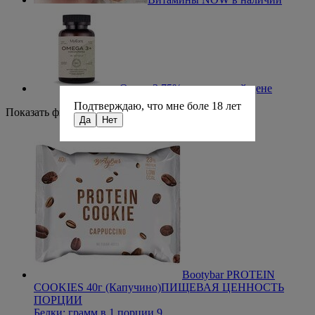
Омега 3 75% по выгодной цене
Подтверждаю, что мне боле 18 лет
Показать фильтры
Скрыть фильтры
Да
Нет
Bootybar PROTEIN
COOKIES 40г (Капучино)
ПИЩЕВАЯ ЦЕННОСТЬ
ПОРЦИИ
Белки: грамм в 1 порции 9