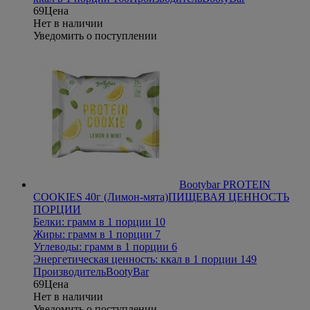
69
Цена
Нет в наличии
Уведомить о поступлении
Bootybar PROTEIN
COOKIES 40г (Лимон-мята)
ПИЩЕВАЯ ЦЕННОСТЬ
ПОРЦИИ
Белки: грамм в 1 порции 10
Жиры: грамм в 1 порции 7
Углеводы: грамм в 1 порции 6
Энергетическая ценность: ккал в 1 порции 149
Производитель
BootyBar
69
Цена
Нет в наличии
Уведомить о поступлении