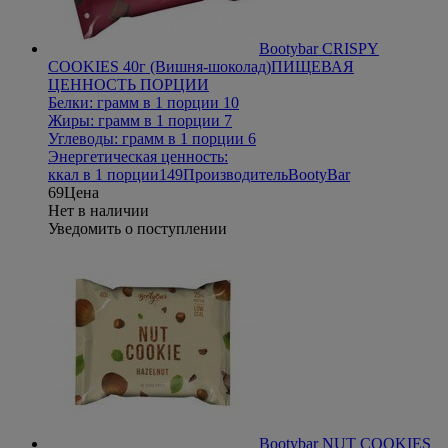
Bootybar CRISPY
COOKIES 40г (Вишня-шоколад)
ПИЩЕВАЯ
ЦЕННОСТЬ ПОРЦИИ
Белки: грамм в 1 порции 10
Жиры: грамм в 1 порции 7
Углеводы: грамм в 1 порции 6
Энергетическая ценность:
ккал в 1 порции149
Производитель
BootyBar
69
Цена
Нет в наличии
Уведомить о поступлении
Bootybar NUT COOKIES