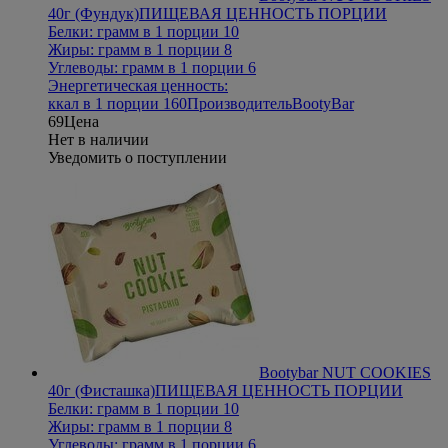
40г (Фундук)
ПИЩЕВАЯ ЦЕННОСТЬ ПОРЦИИ
Белки: грамм в 1 порции 10
Жиры: грамм в 1 порции 8
Углеводы: грамм в 1 порции 6
Энергетическая ценность:
ккал в 1 порции 160
Производитель
BootyBar
69
Цена
Нет в наличии
Уведомить о поступлении
Bootybar NUT COOKIES
40г (Фисташка)
ПИЩЕВАЯ ЦЕННОСТЬ ПОРЦИИ
Белки: грамм в 1 порции 10
Жиры: грамм в 1 порции 8
Углеводы: грамм в 1 порции 6