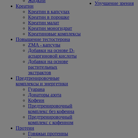
Жидкий
Улучшение зрения
Креатин
Креатин в капсулах
Креатин в порошке
Креатин малат
Креатин моногидрат
Креатиновые комплексы
Повышение тестостерона
ZMA - капсулы
Добавки на основе D-
аспаргиновой кислоты
Добавки на основе
растительных
экстрактов
Предтренировочные
комплексы и энергетики
Гуарана
Донаторы азота
Кофеин
Предтренировочный
комплекс без кофеина
Предтренировочный
комплекс с кофеином
Протеин
Говяжьи протеины