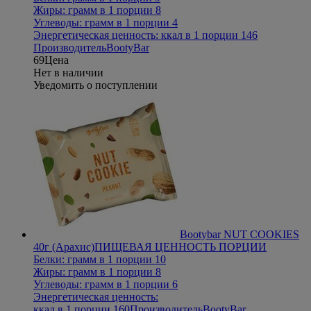
Жиры: грамм в 1 порции 8
Углеводы: грамм в 1 порции 4
Энергетическая ценность: ккал в 1 порции 146
Производитель
BootyBar
69
Цена
Нет в наличии
Уведомить о поступлении
Bootybar NUT COOKIES
40г (Арахис)
ПИЩЕВАЯ ЦЕННОСТЬ ПОРЦИИ
Белки: грамм в 1 порции 10
Жиры: грамм в 1 порции 8
Углеводы: грамм в 1 порции 6
Энергетическая ценность:
ккал в 1 порции 160
Производитель
BootyBar