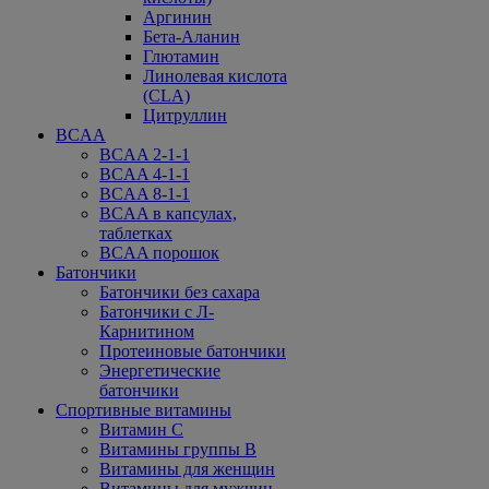
Аргинин
Бета-Аланин
Глютамин
Линолевая кислота
(CLA)
Цитруллин
BCAA
BCAA 2-1-1
BCAA 4-1-1
BCAA 8-1-1
BCAA в капсулах,
таблетках
BCAA порошок
Батончики
Батончики без сахара
Батончики с Л-
Карнитином
Протеиновые батончики
Энергетические
батончики
Спортивные витамины
Витамин С
Витамины группы В
Витамины для женщин
Витамины для мужчин