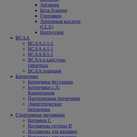
Аргинин
Бета-Аланин
Глютамин
Линолевая кислота
(CLA)
Цитруллин
BCAA
BCAA 2-1-1
BCAA 4-1-1
BCAA 8-1-1
BCAA в капсулах,
таблетках
BCAA порошок
Батончики
Батончики без сахара
Батончики с Л-
Карнитином
Протеиновые батончики
Энергетические
батончики
Спортивные витамины
Витамин С
Витамины группы В
Витамины для женщин
Витамины для мужчин