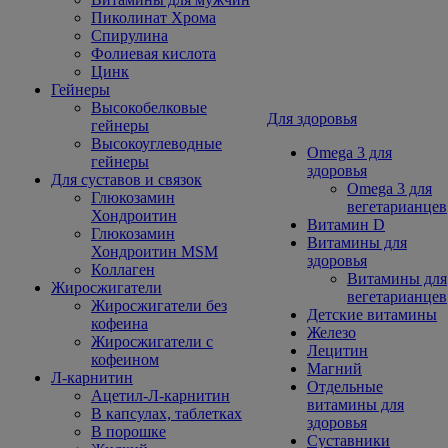
Пиколинат Хрома
Спирулина
Фолиевая кислота
Цинк
Гейнеры
Высокобелковые
Для здоровья
гейнеры
Высокоуглеводные
Omega 3 для
гейнеры
здоровья
Для суставов и связок
Omega 3 для
Глюкозамин
вегетарианцев
Хондроитин
Витамин D
Глюкозамин
Витамины для
Хондроитин MSM
здоровья
Коллаген
Витамины для
Жиросжигатели
вегетарианцев
Жиросжигатели без
Детские витамины
кофеина
Железо
Жиросжигатели с
Лецитин
кофеином
Магний
Л-карнитин
Отдельные
Ацетил-Л-карнитин
витамины для
В капсулах, таблетках
здоровья
В порошке
Суставники