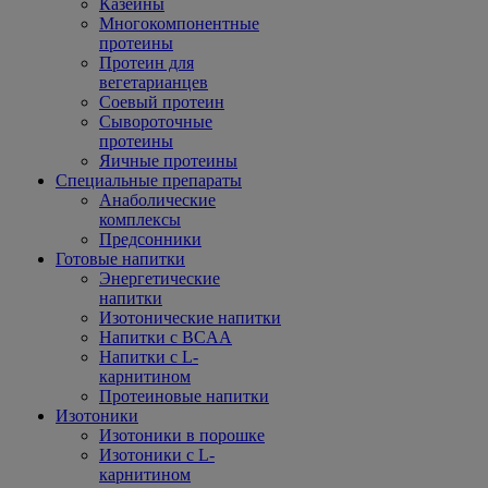
Казеины
Многокомпонентные
протеины
Протеин для
вегетарианцев
Соевый протеин
Сывороточные
протеины
Яичные протеины
Специальные препараты
Анаболические
комплексы
Предсонники
Готовые напитки
Энергетические
напитки
Изотонические напитки
Напитки с BCAA
Напитки с L-
карнитином
Протеиновые напитки
Изотоники
Изотоники в порошке
Изотоники с L-
карнитином