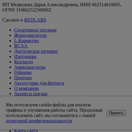
ИП Медведева Дарья Александровна, ИНН 662514610605,
ОГРН 310662522500062
Сделано в
REDLABS
Спортивное питание
Жиросжигатели
L-Карнитин
BCAA
Диетическое питание
Изотоники
Коллаген
Аминокислоты
Гейнеры
Протеин
Аксессуары для фитнеса
О компании
Акции и скидки
Вакансии
Доставка и оплата
Мы используем cookie-файлы для анализа
Оптовикам
трафика и улучшения работы сайта. Продолжая
Принять
Статьи
использовать сайт, вы соглашаетесь с нашей
Возврат товара
политикой конфиденциальности
Контакты магазинов
Карта сайта