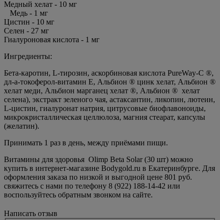
Медный хелат - 10 мг
Медь - 1 мг
Цистин - 10 мг
Селен - 27 мг
Гиалуроновая кислота - 1 мг
Ингредиенты:
Бета-каротин, L-тирозин, аскорбиновая кислота PureWay-C ®,
дл-а-токоферол-витамин Е, Альбион ® цинк хелат, Альбион ®
хелат меди, Альбион марганец хелат ®, Альбион ® хелат
селена), экстракт зеленого чая, астаксантин, ликопин, лютеин,
L-цистин, гиалуронат натрия, цитрусовые биофлавоноиды,
микрокристаллическая целлюлоза, магния стеарат, капсулы
(желатин).
Принимать 1 раз в день, между приёмами пищи.
Витамины для здоровья Olimp Beta Solar (30 шт) можно
купить в интернет-магазине Bodygold.ru в Екатеринбурге. Для
оформления заказа по низкой и выгодной цене 801 руб.
свяжитесь с нами по телефону 8 (922) 188-14-42 или
воспользуйтесь обратным звонком на сайте.
Написать отзыв