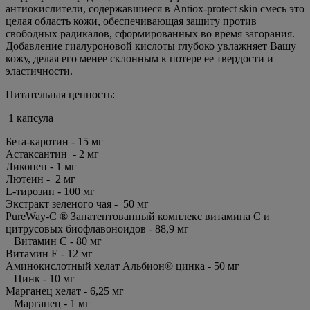
антиокислители, содержавшиеся в Antiox-protect skin смесь это
целая область кожи, обеспечивающая защиту против
свободных радикалов, сформированных во время загорания.
Добавление гиалуроновой кислоты глубоко увлажняет Вашу
кожу, делая его менее склонным к потере ее твердости и
эластичности.
Питательная ценность:
1 капсула
Бета-каротин - 15 мг
Астаксантин - 2 мг
Ликопен - 1 мг
Лютеин - 2 мг
L-тирозин - 100 мг
Экстракт зеленого чая - 50 мг
PureWay-C ® Запатентованный комплекс витамина С и
цитрусовых биофлавоноидов - 88,9 мг
Витамин С - 80 мг
Витамин Е - 12 мг
Аминокислотный хелат Альбион® цинка - 50 мг
Цинк - 10 мг
Марганец хелат - 6,25 мг
Марганец - 1 мг