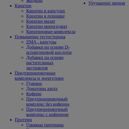
Жидкий
Улучшение зрения
Креатин
Креатин в капсулах
Креатин в порошке
Креатин малат
Креатин моногидрат
Креатиновые комплексы
Повышение тестостерона
ZMA - капсулы
Добавки на основе D-
аспаргиновой кислоты
Добавки на основе
растительных
экстрактов
Предтренировочные
комплексы и энергетики
Гуарана
Донаторы азота
Кофеин
Предтренировочный
комплекс без кофеина
Предтренировочный
комплекс с кофеином
Протеин
Говяжьи протеины