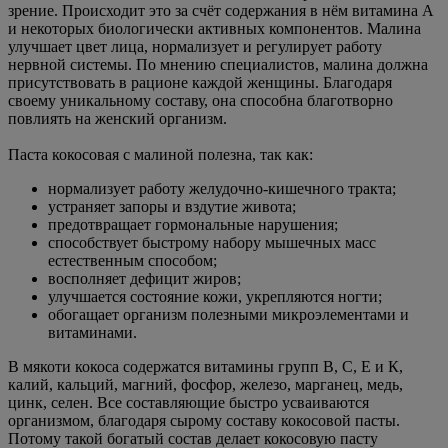
зрение. Происходит это за счёт содержания в нём витамина А
и некоторых биологически активных компонентов. Малина
улучшает цвет лица, нормализует и регулирует работу
нервной системы. По мнению специалистов, малина должна
присутствовать в рационе каждой женщины. Благодаря
своему уникальному составу, она способна благотворно
повлиять на женский организм.
Паста кокосовая с малиной полезна, так как:
нормализует работу желудочно-кишечного тракта;
устраняет запоры и вздутие живота;
предотвращает гормональные нарушения;
способствует быстрому набору мышечных масс
естественным способом;
восполняет дефицит жиров;
улучшается состояние кожи, укрепляются ногти;
обогащает организм полезными микроэлементами и
витаминами.
В мякоти кокоса содержатся витамины групп В, С, Е и К,
калий, кальций, магний, фосфор, железо, марганец, медь,
цинк, селен. Все составляющие быстро усваиваются
организмом, благодаря сырому составу кокосовой пасты.
Потому такой богатый состав делает кокосовую пасту