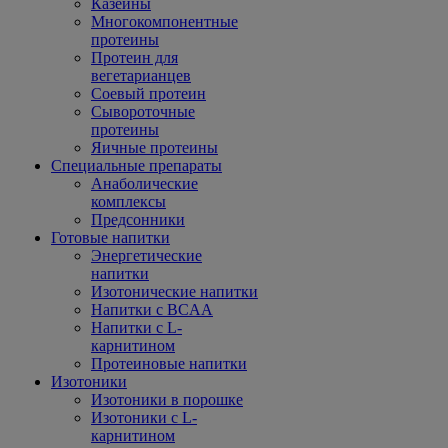
Казеины
Многокомпонентные
протеины
Протеин для
вегетарианцев
Соевый протеин
Сывороточные
протеины
Яичные протеины
Специальные препараты
Анаболические
комплексы
Предсонники
Готовые напитки
Энергетические
напитки
Изотонические напитки
Напитки с BCAA
Напитки с L-
карнитином
Протеиновые напитки
Изотоники
Изотоники в порошке
Изотоники с L-
карнитином