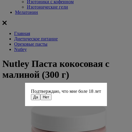
Изотоники с кофеином
Изотонические гели
Мелатонин
Главная
Диетическое питание
Ореховые пасты
Nutley
Nutley Паста кокосовая с
малиной (300 г)
Подтверждаю, что мне боле 18 лет
Да
Нет