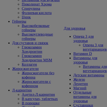
Пиколинат Хрома
Спирулина
Фолиевая кислота
Цинк
Гейнеры
Высокобелковые
Для здоровья
гейнеры
Высокоуглеводные
Omega 3 для
гейнеры
здоровья
Для суставов и связок
Omega 3 для
Глюкозамин
вегетарианцев
Хондроитин
Витамин D
Глюкозамин
Витамины для
Хондроитин MSM
здоровья
Коллаген
Витамины для
Жиросжигатели
вегетарианцев
Жиросжигатели без
Детские витамины
кофеина
Железо
Жиросжигатели с
Лецитин
кофеином
Магний
Л-карнитин
Отдельные
Ацетил-Л-карнитин
витамины для
В капсулах, таблетках
здоровья
В порошке
Суставники