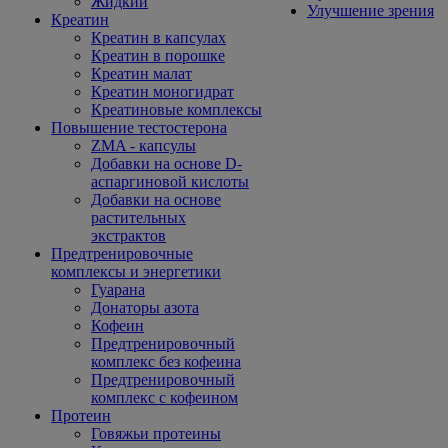
Жидкий
Улучшение зрения
Креатин
Креатин в капсулах
Креатин в порошке
Креатин малат
Креатин моногидрат
Креатиновые комплексы
Повышение тестостерона
ZMA - капсулы
Добавки на основе D-
аспаргиновой кислоты
Добавки на основе
растительных
экстрактов
Предтренировочные
комплексы и энергетики
Гуарана
Донаторы азота
Кофеин
Предтренировочный
комплекс без кофеина
Предтренировочный
комплекс с кофеином
Протеин
Говяжьи протеины