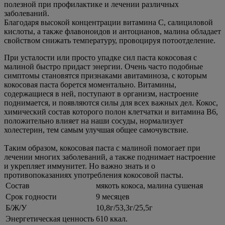
полезной при профилактике и лечении различных
заболеваний.
Благодаря высокой концентрации витамина С, салициловой
кислоты, а также флавоноидов и антоцианов, малина обладает
свойством снижать температуру, провоцируя потоотделение.
При усталости или просто упадке сил паста кокосовая с
малиной быстро придаст энергии. Очень часто подобные
симптомы становятся признаками авитаминоза, с которым
кокосовая паста борется моментально. Витамины,
содержащиеся в ней, поступают в организм, настроение
поднимается, и появляются силы для всех важных дел. Кокос,
химический состав которого полон клетчатки и витамина В6,
положительно влияет на наши сосуды, нормализует
холестерин, тем самым улучшая общее самочувствие.
Таким образом, кокосовая паста с малиной помогает при
лечении многих заболеваний, а также поднимает настроение
и укрепляет иммунитет. Но важно знать и о
противопоказаниях употребления кокосовой пасты.
Состав
мякоть кокоса, малина сушеная
Срок годности
9 месяцев
Б/Ж/У
10,8г/53,3г/25,5г
Энергетическая ценность
610 ккал.