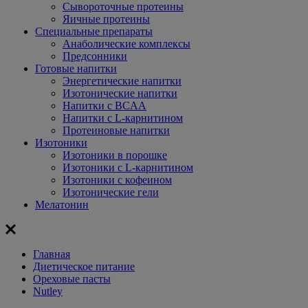
Сывороточные протеины
Яичные протеины
Специальные препараты
Анаболические комплексы
Предсонники
Готовые напитки
Энергетические напитки
Изотонические напитки
Напитки с BCAA
Напитки с L-карнитином
Протеиновые напитки
Изотоники
Изотоники в порошке
Изотоники с L-карнитином
Изотоники с кофеином
Изотонические гели
Мелатонин
Главная
Диетическое питание
Ореховые пасты
Nutley