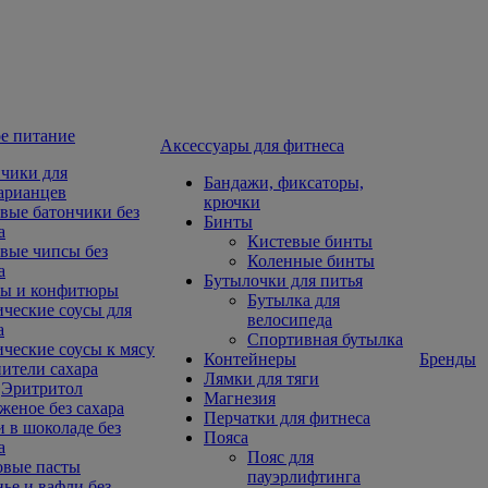
е питание
Aксессуары для фитнеса
чики для
Бандажи, фиксаторы,
арианцев
крючки
вые батончики без
Бинты
а
Кистевые бинты
вые чипсы без
Коленные бинты
а
Бутылочки для питья
ы и конфитюры
Бутылка для
ческие соусы для
велосипеда
а
Спортивная бутылка
ческие соусы к мясу
Контейнеры
Бренды
ители сахара
Лямки для тяги
Эритритол
Магнезия
еное без сахара
Перчатки для фитнеса
 в шоколаде без
Пояса
а
Пояс для
овые пасты
пауэрлифтинга
ье и вафли без