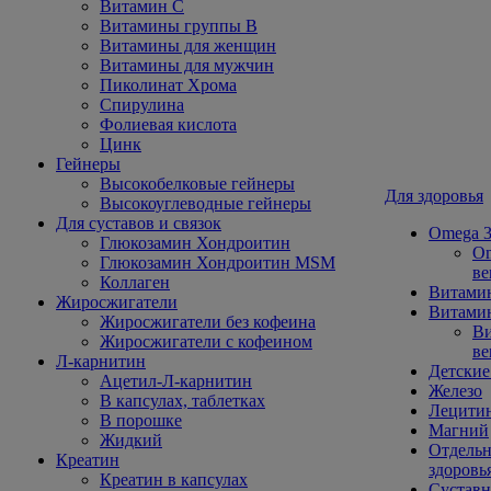
Витамин С
Витамины группы В
Витамины для женщин
Витамины для мужчин
Пиколинат Хрома
Спирулина
Фолиевая кислота
Цинк
Гейнеры
Высокобелковые гейнеры
Для здоровья
Высокоуглеводные гейнеры
Для суставов и связок
Omega 3
Глюкозамин Хондроитин
Om
Глюкозамин Хондроитин MSM
ве
Коллаген
Витами
Жиросжигатели
Витамин
Жиросжигатели без кофеина
Ви
Жиросжигатели с кофеином
ве
Л-карнитин
Детские
Ацетил-Л-карнитин
Железо
В капсулах, таблетках
Лецити
В порошке
Магний
Жидкий
Отдельн
Креатин
здоровь
Креатин в капсулах
Сустав