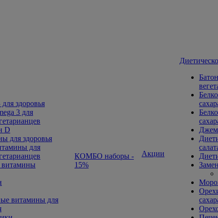
Диетическо
Батон
вегет
Белко
 для здоровья
сахар
ega 3 для
Белко
гетарианцев
сахар
н D
Джем
ы для здоровья
Диети
тамины для
салат
Акции
гетарианцев
КОМБО наборы -
Диети
 витамины
15%
Замен
н
Морож
Орехи
ые витамины для
сахар
я
Орех
ники
Печен