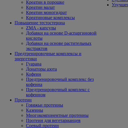
Креатин в порошке
Улучшен
Креатин малат
Креатин моногидрат
Креатиновые комплексы
Повышение тестостерона
ZMA - капсулы
Добавки на основе D-аспаргиновой
кислоты
Добавки на основе растительных
экстрактов
Предтренировочные комплексы и
энергетики
Гуарана
Донаторы азота
Кофеин
Предтренировочный комплекс без
кофеина
Предтренировочный комплекс с
кофеином
Протеин
Говяжьи протеины
Казеины
Многокомпонентные протеины
Протеин для вегетарианцев
Соевый протеин