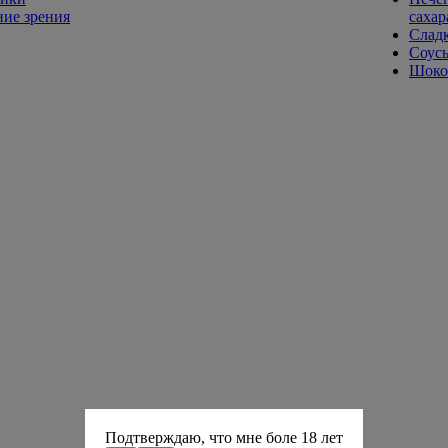
ие зрения
сахар
Слад
Соусы
Шокол
Подтверждаю, что мне боле 18 лет