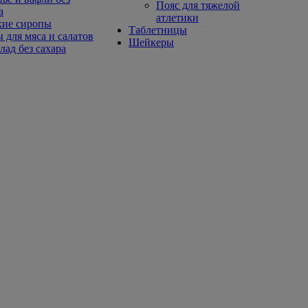
Пояс для тяжелой
а
атлетики
кие сиропы
Таблетницы
 для мяса и салатов
Шейкеры
ад без сахара