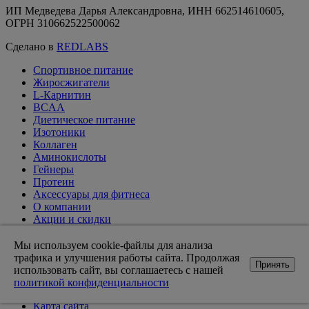
ИП Медведева Дарья Александровна, ИНН 662514610605,
ОГРН 310662522500062
Сделано в
REDLABS
Спортивное питание
Жиросжигатели
L-Карнитин
BCAA
Диетическое питание
Изотоники
Коллаген
Аминокислоты
Гейнеры
Протеин
Аксессуары для фитнеса
О компании
Акции и скидки
Вакансии
Доставка и оплата
Мы используем cookie-файлы для анализа
Оптовикам
трафика и улучшения работы сайта. Продолжая
Принять
Статьи
использовать сайт, вы соглашаетесь с нашей
Возврат товара
политикой конфиденциальности
Контакты магазинов
Карта сайта