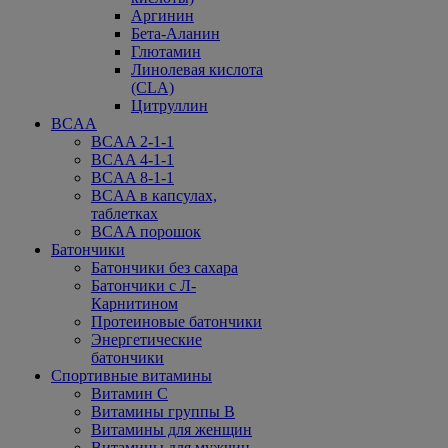
Аргинин
Бета-Аланин
Глютамин
Линолевая кислота
(CLA)
Цитруллин
BCAA
BCAA 2-1-1
BCAA 4-1-1
BCAA 8-1-1
BCAA в капсулах,
таблетках
BCAA порошок
Батончики
Батончики без сахара
Батончики с Л-
Карнитином
Протеиновые батончики
Энергетические
батончики
Спортивные витамины
Витамин С
Витамины группы В
Витамины для женщин
Витамины для мужчин