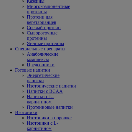
Казеины
Многокомпонентные
протеины
Протеин для
вегетарианцев
Соевый протеин
Сывороточные
протеины
Яичные протеины
Специальные препараты
Анаболические
комплексы
Предсонники
Готовые напитки
Энергетические
напитки
Изотонические напитки
Напитки с BCAA
Напитки с L-
карнитином
Протеиновые напитки
Изотоники
Изотоники в порошке
Изотоники с L-
карнитином