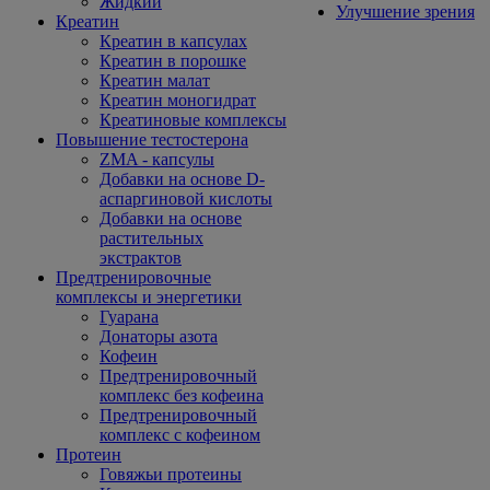
Жидкий
Улучшение зрения
Креатин
Креатин в капсулах
Креатин в порошке
Креатин малат
Креатин моногидрат
Креатиновые комплексы
Повышение тестостерона
ZMA - капсулы
Добавки на основе D-
аспаргиновой кислоты
Добавки на основе
растительных
экстрактов
Предтренировочные
комплексы и энергетики
Гуарана
Донаторы азота
Кофеин
Предтренировочный
комплекс без кофеина
Предтренировочный
комплекс с кофеином
Протеин
Говяжьи протеины