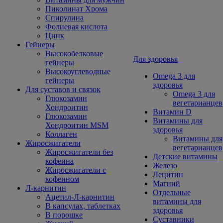
Пиколинат Хрома
Спирулина
Фолиевая кислота
Цинк
Гейнеры
Высокобелковые
Для здоровья
гейнеры
Высокоуглеводные
Omega 3 для
гейнеры
здоровья
Для суставов и связок
Omega 3 для
Глюкозамин
вегетарианцев
Хондроитин
Витамин D
Глюкозамин
Витамины для
Хондроитин MSM
здоровья
Коллаген
Витамины для
Жиросжигатели
вегетарианцев
Жиросжигатели без
Детские витамины
кофеина
Железо
Жиросжигатели с
Лецитин
кофеином
Магний
Л-карнитин
Отдельные
Ацетил-Л-карнитин
витамины для
В капсулах, таблетках
здоровья
В порошке
Суставники