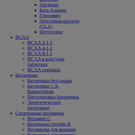
Аргинин
Бета-Аланин
Глютамин
Линолевая кислота
(CLA)
Цитруллин
BCAA
BCAA 2-1-1
BCAA 4-1-1
BCAA 8-1-1
BCAA в капсулах,
таблетках
BCAA порошок
Батончики
Батончики без сахара
Батончики с Л-
Карнитином
Протеиновые батончики
Энергетические
батончики
Спортивные витамины
Витамин С
Витамины группы В
Витамины для женщин
Витамины для мужчин