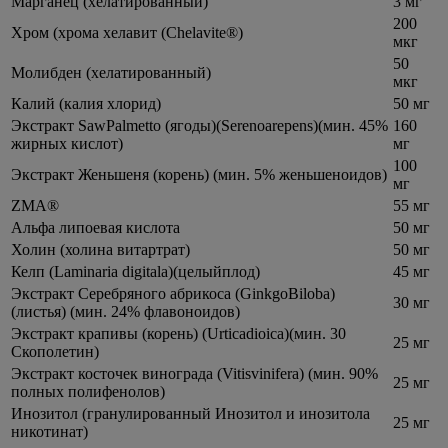
Марганец (хелатированный)
3 мг
200
Хром (хрома хелавит (Chelavite®)
мкг
50
Молибден (хелатированный)
мкг
Калий (калия хлорид)
50 мг
Экстракт SawPalmetto (ягоды)(Serenoarepens)(мин. 45%
160
жирных кислот)
мг
100
Экстракт Женьшеня (корень) (мин. 5% женьшеноидов)
мг
ZMA®
55 мг
Альфа липоевая кислота
50 мг
Холин (холина витартрат)
50 мг
Келп (Laminaria digitala)(целыйплод)
45 мг
Экстракт Серебряного абрикоса (GinkgoBiloba)
30 мг
(листья) (мин. 24% флавоноидов)
Экстракт крапивы (корень) (Urticadioica)(мин. 30
25 мг
Скополетин)
Экстракт косточек винограда (Vitisvinifera) (мин. 90%
25 мг
полных полифенолов)
Инозитол (гранулированный Инозитол и инозитола
25 мг
никотинат)