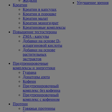
Жидкий
Улучшение зрения
Креатин
Креатин в капсулах
Креатин в порошке
Креатин малат
Креатин моногидрат
Креатиновые комплексы
Повышение тестостерона
ZMA - капсулы
Добавки на основе D-
аспаргиновой кислоты
Добавки на основе
растительных
экстрактов
Предтренировочные
комплексы и энергетики
Гуарана
Донаторы азота
Кофеин
Предтренировочный
комплекс без кофеина
Предтренировочный
комплекс с кофеином
Протеин
Говяжьи протеины