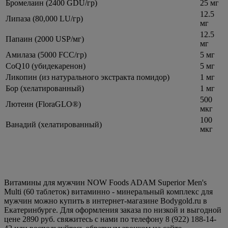
Бромелаин (2400 GDU/гр)
25 мг
12.5
Липаза (80,000 LU/гр)
мг
12.5
Папаин (2000 USP/мг)
мг
Амилаза (5000 FCC/гр)
5 мг
CoQ10 (убидекаренон)
5 мг
Ликопин (из натурального экстракта помидор)
1 мг
Бор (хелатированный)
1 мг
500
Лютеин (FloraGLO®)
мкг
100
Ванадий (хелатированный)
мкг
Витамины для мужчин NOW Foods ADAM Superior Men's
Multi (60 таблеток) витаминно - минеральный комплекс для
мужчин можно купить в интернет-магазине Bodygold.ru в
Екатеринбурге. Для оформления заказа по низкой и выгодной
цене 2890 руб. свяжитесь с нами по телефону 8 (922) 188-14-