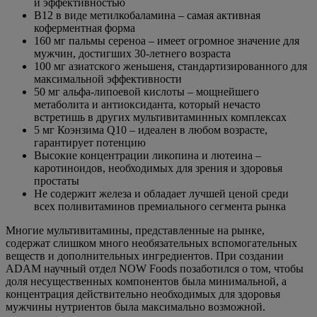
и эффективностью
В12 в виде метилкобаламина – самая активная
коферментная форма
160 мг пальмы сереноа – имеет огромное значение для
мужчин, достигших 30-летнего возраста
100 мг азиатского женьшеня, стандартизированного для
максимальной эффективности
50 мг альфа-липоевой кислоты – мощнейшего
метаболита и антиоксиданта, который нечасто
встретишь в других мультивитаминных комплексах
5 мг Коэнзима Q10 – идеален в любом возрасте,
гарантирует потенцию
Высокие концентрации ликопина и лютеина –
каротиноидов, необходимых для зрения и здоровья
простаты
Не содержит железа и обладает лучшей ценой среди
всех поливитаминов премиального сегмента рынка
Многие мультивитамины, представленные на рынке,
содержат слишком много необязательных вспомогательных
веществ и дополнительных ингредиентов. При создании
ADAM научный отдел NOW Foods позаботился о том, чтобы
доля несущественных компонентов была минимальной, а
концентрация действительно необходимых для здоровья
мужчины нутриентов была максимально возможной.