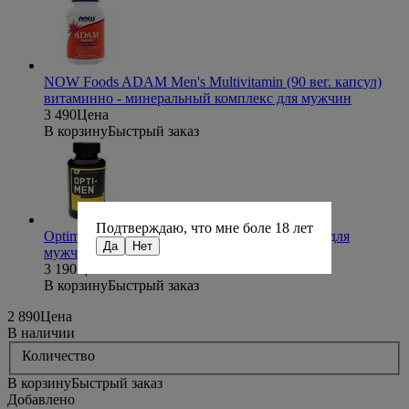
NOW Foods ADAM Men's Multivitamin (90 вег. капсул)
витаминно - минеральный комплекс для мужчин
3 490
Цена
В корзину
Быстрый заказ
Подтверждаю, что мне боле 18 лет
Optimum Nutrition Opti-men (90 таб)
Комплекс для
Да
Нет
мужчин
3 190
Цена
В корзину
Быстрый заказ
2 890
Цена
В наличии
Количество
В корзину
Быстрый заказ
Добавлено