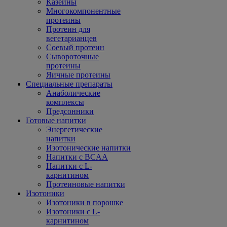
Казеины
Многокомпонентные
протеины
Протеин для
вегетарианцев
Соевый протеин
Сывороточные
протеины
Яичные протеины
Специальные препараты
Анаболические
комплексы
Предсонники
Готовые напитки
Энергетические
напитки
Изотонические напитки
Напитки с BCAA
Напитки с L-
карнитином
Протеиновые напитки
Изотоники
Изотоники в порошке
Изотоники с L-
карнитином