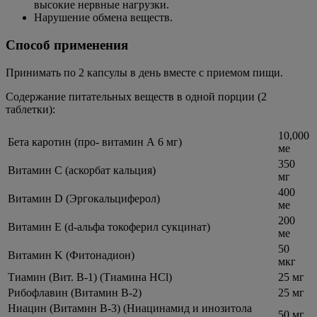
высокие нервные нагрузки.
Нарушение обмена веществ.
Способ применения
Принимать по 2 капсулы в день вместе с приемом пищи.
Содержание питательных веществ в одной порции (2
таблетки):
10,000
Бета каротин (про- витамин А 6 мг)
ме
350
Витамин C (аскорбат кальция)
мг
400
Витамин D (Эргокальциферол)
ме
200
Витамин E (d-альфа токоферил сукцинат)
ме
50
Витамин K (Фитонадион)
мкг
Тиамин (Вит. B-1) (Тиамина HCl)
25 мг
Рибофлавин (Витамин B-2)
25 мг
Ниацин (Витамин B-3) (Ниацинамид и инозитола
50 мг