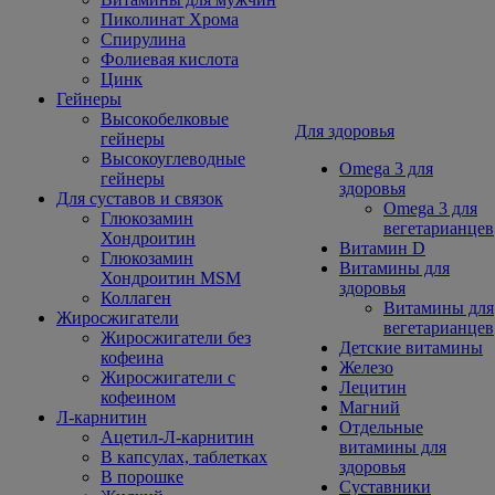
Пиколинат Хрома
Спирулина
Фолиевая кислота
Цинк
Гейнеры
Высокобелковые
Для здоровья
гейнеры
Высокоуглеводные
Omega 3 для
гейнеры
здоровья
Для суставов и связок
Omega 3 для
Глюкозамин
вегетарианцев
Хондроитин
Витамин D
Глюкозамин
Витамины для
Хондроитин MSM
здоровья
Коллаген
Витамины для
Жиросжигатели
вегетарианцев
Жиросжигатели без
Детские витамины
кофеина
Железо
Жиросжигатели с
Лецитин
кофеином
Магний
Л-карнитин
Отдельные
Ацетил-Л-карнитин
витамины для
В капсулах, таблетках
здоровья
В порошке
Суставники