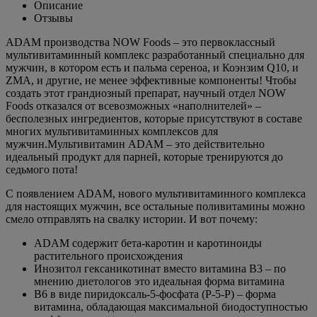
Описание
Отзывы
ADAM производства NOW Foods – это первоклассный
мультивитаминный комплекс разработанный специально для
мужчин, в котором есть и пальма сереноа, и Коэнзим Q10, и
ZMA, и другие, не менее эффективные компоненты! Чтобы
создать этот грандиозный препарат, научный отдел NOW
Foods отказался от всевозможных «наполнителей» –
бесполезных ингредиентов, которые присутствуют в составе
многих мультивитаминных комплексов для
мужчин.Мультивитамин ADAM – это действительно
идеальный продукт для парней, которые тренируются до
седьмого пота!
С появлением ADAM, нового мультивитаминного комплекса
для настоящих мужчин, все остальные поливитамины можно
смело отправлять на свалку истории. И вот почему:
ADAM содержит бета-каротин и каротиноиды
растительного происхождения
Инозитол гексаникотинат вместо витамина В3 – по
мнению диетологов это идеальная форма витамина
В6 в виде пиридоксаль-5-фосфата (Р-5-Р) – форма
витамина, обладающая максимальной биодоступностью