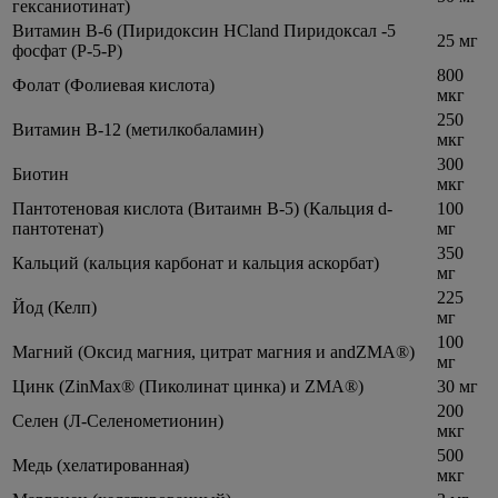
гексаниотинат)
Витамин B-6 (Пиридоксин HCland Пиридоксал -5
25 мг
фосфат (P-5-P)
800
Фолат (Фолиевая кислота)
мкг
250
Витамин B-12 (метилкобаламин)
мкг
300
Биотин
мкг
Пантотеновая кислота (Витаимн B-5) (Кальция d-
100
пантотенат)
мг
350
Кальций (кальция карбонат и кальция аскорбат)
мг
225
Йод (Келп)
мг
100
Магний (Оксид магния, цитрат магния и andZMA®)
мг
Цинк (ZinMax® (Пиколинат цинка) и ZMA®)
30 мг
200
Селен (Л-Селенометионин)
мкг
500
Медь (хелатированная)
мкг