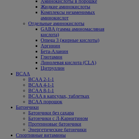
Аминокислоты в порошке
Жидкие аминокислоты
Комплексы незаменимых
аминокислот
Отдельные аминокислоты
GABA (гамма аминомасляная
кислота)
Omega 3 (жирные кислоты)
Аргинин
Бета-Аланин
Глютамин
Линолевая кислота (CLA)
Цитруллин
BCAA
BCAA 2-1-1
BCAA 4-1-1
BCAA 8-1-1
BCAA в капсулах, таблетках
BCAA порошок
Батончики
Батончики без сахара
Батончики с Л-Карнитином
Протеиновые батончики
Энергетические батончики
Спортивные витамины