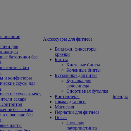
е питание
Aксессуары для фитнеса
чики для
Бандажи, фиксаторы,
арианцев
крючки
вые батончики без
Бинты
а
Кистевые бинты
вые чипсы без
Коленные бинты
а
Бутылочки для питья
ы и конфитюры
Бутылка для
ческие соусы для
велосипеда
а
Спортивная бутылка
ческие соусы к мясу
Контейнеры
Бренды
ители сахара
Лямки для тяги
Эритритол
Магнезия
еное без сахара
Перчатки для фитнеса
 в шоколаде без
Пояса
а
Пояс для
овые пасты
пауэрлифтинга
ье и вафли без