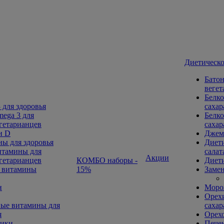
Диетическо
Батон
вегет
Белко
 для здоровья
сахар
ega 3 для
Белко
гетарианцев
сахар
н D
Джем
ы для здоровья
Диети
тамины для
салат
Акции
гетарианцев
КОМБО наборы -
Диети
 витамины
15%
Замен
н
Морож
Орехи
ые витамины для
сахар
я
Орех
ники
Печен