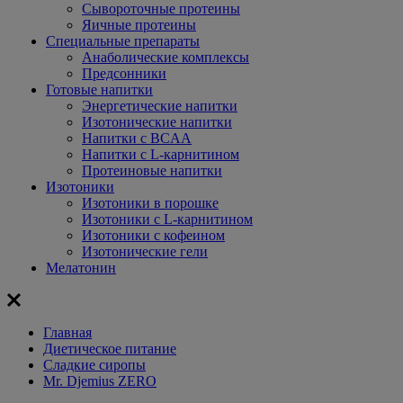
Сывороточные протеины
Яичные протеины
Специальные препараты
Анаболические комплексы
Предсонники
Готовые напитки
Энергетические напитки
Изотонические напитки
Напитки с BCAA
Напитки с L-карнитином
Протеиновые напитки
Изотоники
Изотоники в порошке
Изотоники с L-карнитином
Изотоники с кофеином
Изотонические гели
Мелатонин
Главная
Диетическое питание
Сладкие сиропы
Mr. Djemius ZERO