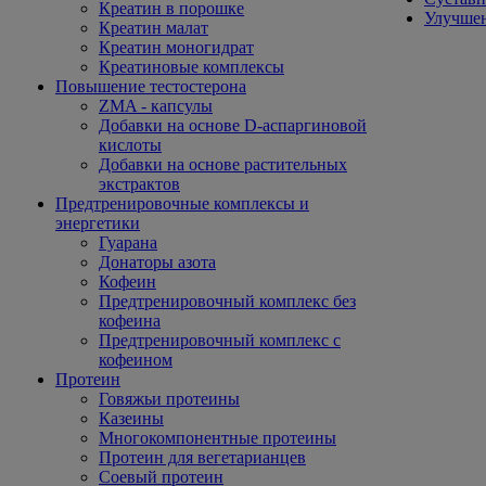
Креатин в порошке
Улучшен
Креатин малат
Креатин моногидрат
Креатиновые комплексы
Повышение тестостерона
ZMA - капсулы
Добавки на основе D-аспаргиновой
кислоты
Добавки на основе растительных
экстрактов
Предтренировочные комплексы и
энергетики
Гуарана
Донаторы азота
Кофеин
Предтренировочный комплекс без
кофеина
Предтренировочный комплекс с
кофеином
Протеин
Говяжьи протеины
Казеины
Многокомпонентные протеины
Протеин для вегетарианцев
Соевый протеин