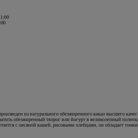
21:00
:00
роизведен из натурального обезжиренного какао высшего качес
ратить обезжиренный творог или йогурт в великолепный полноц
четается с овсяной кашей, рисовыми хлебцами, он обладает тон