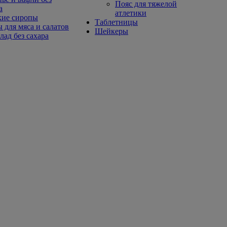
Пояс для тяжелой
а
атлетики
кие сиропы
Таблетницы
 для мяса и салатов
Шейкеры
ад без сахара