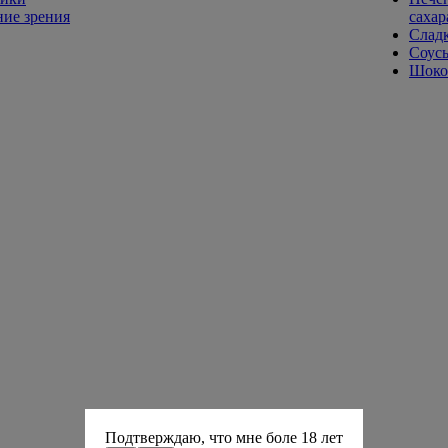
ие зрения
сахар
Слад
Соусы
Шокол
Подтверждаю, что мне боле 18 лет