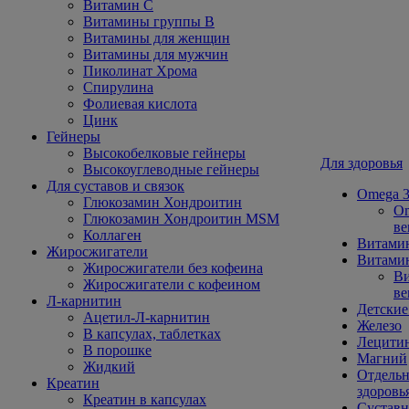
Витамин С
Витамины группы В
Витамины для женщин
Витамины для мужчин
Пиколинат Хрома
Спирулина
Фолиевая кислота
Цинк
Гейнеры
Высокобелковые гейнеры
Для здоровья
Высокоуглеводные гейнеры
Для суставов и связок
Omega 3
Глюкозамин Хондроитин
Om
Глюкозамин Хондроитин MSM
ве
Коллаген
Витами
Жиросжигатели
Витамин
Жиросжигатели без кофеина
Ви
Жиросжигатели с кофеином
ве
Л-карнитин
Детские
Ацетил-Л-карнитин
Железо
В капсулах, таблетках
Лецити
В порошке
Магний
Жидкий
Отдельн
Креатин
здоровь
Креатин в капсулах
Сустав