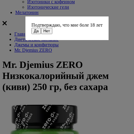
Изотоники с кофеином
Изотонические гели
Мелатонин
Подтверждаю, что мне боле 18 лет
Да
Нет
Главная
Диетическое питание
Джемы и конфитюры
Mr. Djemius ZERO
Mr. Djemius ZERO
Низкокалорийный джем
(киви) 250 гр, без сахара