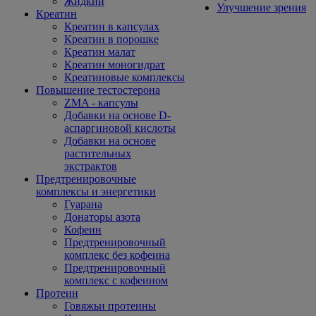
Жидкий
Улучшение зрения
Креатин
Креатин в капсулах
Креатин в порошке
Креатин малат
Креатин моногидрат
Креатиновые комплексы
Повышение тестостерона
ZMA - капсулы
Добавки на основе D-
аспаргиновой кислоты
Добавки на основе
растительных
экстрактов
Предтренировочные
комплексы и энергетики
Гуарана
Донаторы азота
Кофеин
Предтренировочный
комплекс без кофеина
Предтренировочный
комплекс с кофеином
Протеин
Говяжьи протеины