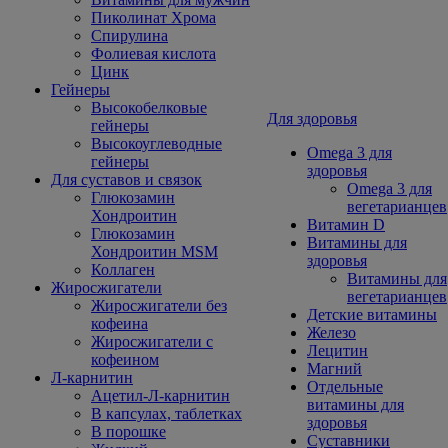
Пиколинат Хрома
Спирулина
Фолиевая кислота
Цинк
Гейнеры
Высокобелковые
Для здоровья
гейнеры
Высокоуглеводные
Omega 3 для
гейнеры
здоровья
Для суставов и связок
Omega 3 для
Глюкозамин
вегетарианцев
Хондроитин
Витамин D
Глюкозамин
Витамины для
Хондроитин MSM
здоровья
Коллаген
Витамины для
Жиросжигатели
вегетарианцев
Жиросжигатели без
Детские витамины
кофеина
Железо
Жиросжигатели с
Лецитин
кофеином
Магний
Л-карнитин
Отдельные
Ацетил-Л-карнитин
витамины для
В капсулах, таблетках
здоровья
В порошке
Суставники