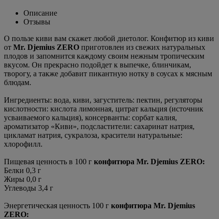
Описание
Отзывы
О пользе киви вам скажет любой диетолог. Конфитюр из киви
от
Mr. Djemius ZERO
приготовлен из свежих натуральных
плодов и запомнится каждому своим нежным тропическим
вкусом. Он прекрасно подойдет к выпечке, блинчикам,
творогу, а также добавит пикантную нотку в соусах к мясным
блюдам.
Ингредиенты: вода, киви, загуститель: пектин, регуляторы
кислотности: кислота лимонная, цитрат кальция (источник
усваиваемого кальция), консерванты: сорбат калия,
ароматизатор «Киви», подсластители: сахаринат натрия,
цикламат натрия, сукралоза, красители натуральные:
хлорофилл.
Пищевая ценность в 100 г
конфитюра Mr. Djemius ZERO
:
Белки 0,3 г
Жиры 0,0 г
Углеводы 3,4 г
Энергетическая ценность 100 г
конфитюра Mr. Djemius
ZERO
: