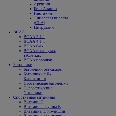
Аргинин
Бета-Аланин
Глютамин
Линолевая кислота
(CLA)
Цитруллин
BCAA
BCAA 2-1-1
BCAA 4-1-1
BCAA 8-1-1
BCAA в капсулах,
таблетках
BCAA порошок
Батончики
Батончики без сахара
Батончики с Л-
Карнитином
Протеиновые батончики
Энергетические
батончики
Спортивные витамины
Витамин С
Витамины группы В
Витамины для женщин
Витамины для мужчин