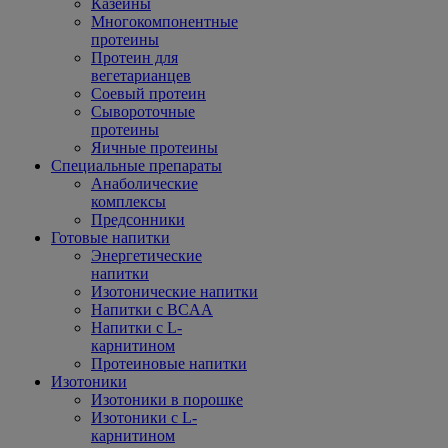
Казеины
Многокомпонентные
протеины
Протеин для
вегетарианцев
Соевый протеин
Сывороточные
протеины
Яичные протеины
Специальные препараты
Анаболические
комплексы
Предсонники
Готовые напитки
Энергетические
напитки
Изотонические напитки
Напитки с BCAA
Напитки с L-
карнитином
Протеиновые напитки
Изотоники
Изотоники в порошке
Изотоники с L-
карнитином