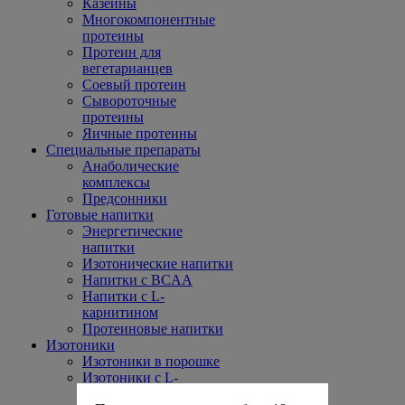
Казеины
Многокомпонентные
протеины
Протеин для
вегетарианцев
Соевый протеин
Сывороточные
протеины
Яичные протеины
Специальные препараты
Анаболические
комплексы
Предсонники
Готовые напитки
Энергетические
напитки
Изотонические напитки
Напитки с BCAA
Напитки с L-
карнитином
Протеиновые напитки
Изотоники
Изотоники в порошке
Изотоники с L-
карнитином