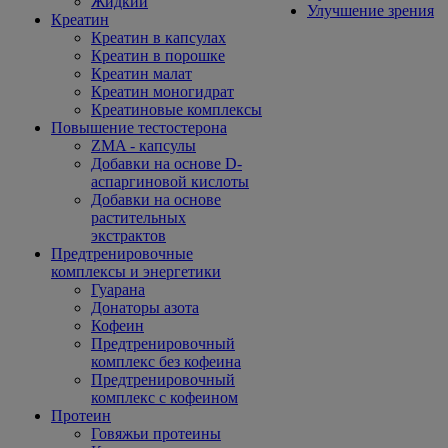
Жидкий
Улучшение зрения
Креатин
Креатин в капсулах
Креатин в порошке
Креатин малат
Креатин моногидрат
Креатиновые комплексы
Повышение тестостерона
ZMA - капсулы
Добавки на основе D-
аспаргиновой кислоты
Добавки на основе
растительных
экстрактов
Предтренировочные
комплексы и энергетики
Гуарана
Донаторы азота
Кофеин
Предтренировочный
комплекс без кофеина
Предтренировочный
комплекс с кофеином
Протеин
Говяжьи протеины