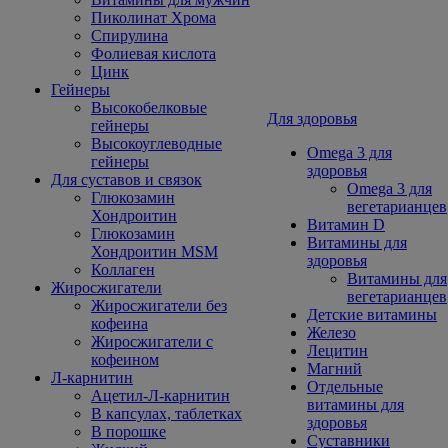
Пиколинат Хрома
Спирулина
Фолиевая кислота
Цинк
Гейнеры
Высокобелковые
Для здоровья
гейнеры
Высокоуглеводные
Omega 3 для
гейнеры
здоровья
Для суставов и связок
Omega 3 для
Глюкозамин
вегетарианцев
Хондроитин
Витамин D
Глюкозамин
Витамины для
Хондроитин MSM
здоровья
Коллаген
Витамины для
Жиросжигатели
вегетарианцев
Жиросжигатели без
Детские витамины
кофеина
Железо
Жиросжигатели с
Лецитин
кофеином
Магний
Л-карнитин
Отдельные
Ацетил-Л-карнитин
витамины для
В капсулах, таблетках
здоровья
В порошке
Суставники