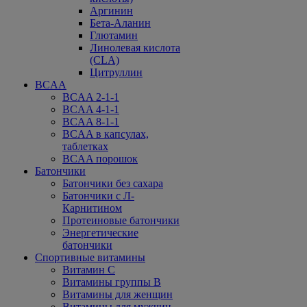
Аргинин
Бета-Аланин
Глютамин
Линолевая кислота
(CLA)
Цитруллин
BCAA
BCAA 2-1-1
BCAA 4-1-1
BCAA 8-1-1
BCAA в капсулах,
таблетках
BCAA порошок
Батончики
Батончики без сахара
Батончики с Л-
Карнитином
Протеиновые батончики
Энергетические
батончики
Спортивные витамины
Витамин С
Витамины группы В
Витамины для женщин
Витамины для мужчин