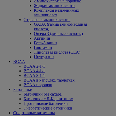
Аминокислоты в порошке
Жидкие аминокислоты
Комплексы незаменимых
аминокислот
Отдельные аминокислоты
GABA (гамма аминомасляная
кислота)
Omega 3 (жирные кислоты)
Аргинин
Бета-Аланин
Глютамин
Линолевая кислота (CLA)
Цитруллин
BCAA
BCAA 2-1-1
BCAA 4-1-1
BCAA 8-1-1
BCAA в капсулах, таблетках
BCAA порошок
Батончики
Батончики без сахара
Батончики с Л-Карнитином
Протеиновые батончики
Энергетические батончики
Спортивные витамины