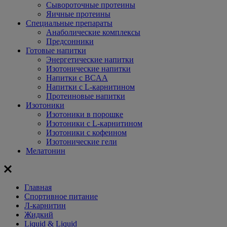
Сывороточные протеины
Яичные протеины
Специальные препараты
Анаболические комплексы
Предсонники
Готовые напитки
Энергетические напитки
Изотонические напитки
Напитки с BCAA
Напитки с L-карнитином
Протеиновые напитки
Изотоники
Изотоники в порошке
Изотоники с L-карнитином
Изотоники с кофеином
Изотонические гели
Мелатонин
Главная
Спортивное питание
Л-карнитин
Жидкий
Liquid & Liquid