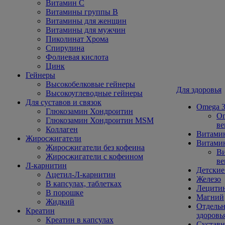
Витамин С
Витамины группы В
Витамины для женщин
Витамины для мужчин
Пиколинат Хрома
Спирулина
Фолиевая кислота
Цинк
Гейнеры
Высокобелковые гейнеры
Для здоровья
Высокоуглеводные гейнеры
Для суставов и связок
Omega 3
Глюкозамин Хондроитин
Om
Глюкозамин Хондроитин MSM
ве
Коллаген
Витами
Жиросжигатели
Витамин
Жиросжигатели без кофеина
Ви
Жиросжигатели с кофеином
ве
Л-карнитин
Детские
Ацетил-Л-карнитин
Железо
В капсулах, таблетках
Лецити
В порошке
Магний
Жидкий
Отдельн
Креатин
здоровь
Креатин в капсулах
Сустав