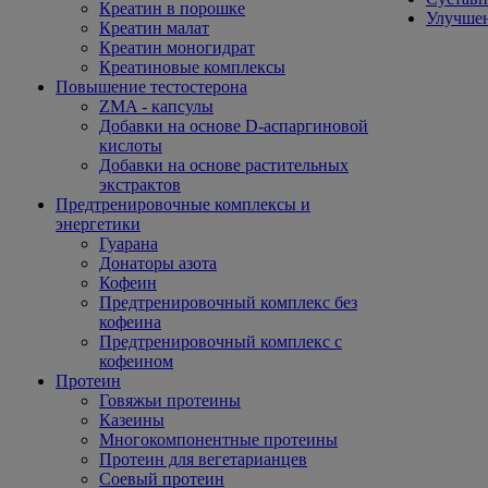
Креатин в порошке
Улучшен
Креатин малат
Креатин моногидрат
Креатиновые комплексы
Повышение тестостерона
ZMA - капсулы
Добавки на основе D-аспаргиновой
кислоты
Добавки на основе растительных
экстрактов
Предтренировочные комплексы и
энергетики
Гуарана
Донаторы азота
Кофеин
Предтренировочный комплекс без
кофеина
Предтренировочный комплекс с
кофеином
Протеин
Говяжьи протеины
Казеины
Многокомпонентные протеины
Протеин для вегетарианцев
Соевый протеин