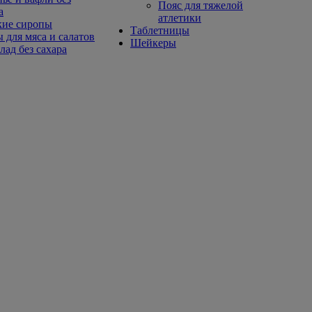
Пояс для тяжелой
а
атлетики
кие сиропы
Таблетницы
 для мяса и салатов
Шейкеры
ад без сахара