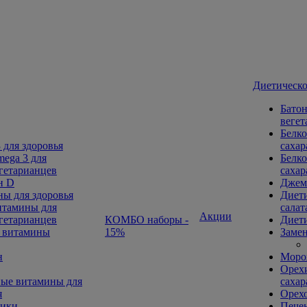
Диетическо
Батон
вегет
Белко
 для здоровья
сахар
ega 3 для
Белко
гетарианцев
сахар
н D
Джем
ы для здоровья
Диети
тамины для
салат
Акции
гетарианцев
КОМБО наборы -
Диети
 витамины
15%
Замен
н
Морож
Орехи
ые витамины для
сахар
я
Орех
ники
Печен