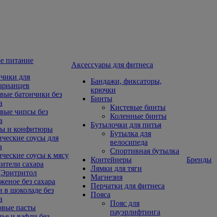
е питание
Aксессуары для фитнеса
чики для
Бандажи, фиксаторы,
арианцев
крючки
вые батончики без
Бинты
а
Кистевые бинты
вые чипсы без
Коленные бинты
а
Бутылочки для питья
ы и конфитюры
Бутылка для
ческие соусы для
велосипеда
а
Спортивная бутылка
ческие соусы к мясу
Контейнеры
Бренды
ители сахара
Лямки для тяги
Эритритол
Магнезия
еное без сахара
Перчатки для фитнеса
 в шоколаде без
Пояса
а
Пояс для
овые пасты
пауэрлифтинга
ье и вафли без