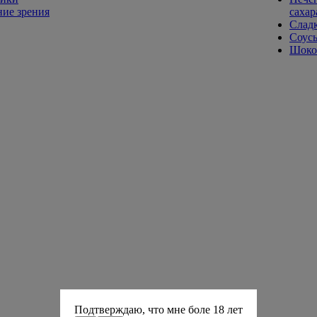
ие зрения
сахар
Слад
Соусы
Шокол
Подтверждаю, что мне боле 18 лет