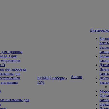
Диетическо
Батон
вегет
Белко
 для здоровья
сахар
ega 3 для
Белко
гетарианцев
сахар
н D
Джем
ы для здоровья
Диети
тамины для
салат
Акции
гетарианцев
КОМБО наборы -
Диети
 витамины
15%
Замен
н
Морож
Орехи
ые витамины для
сахар
я
Орех
ники
Печен