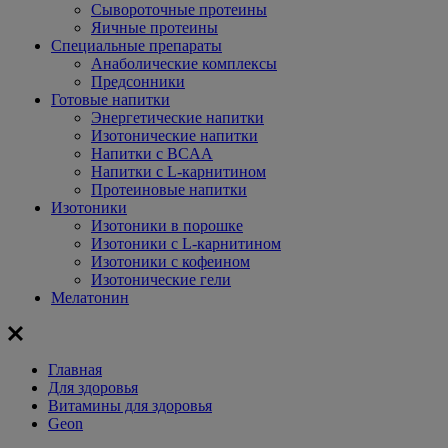
Сывороточные протеины
Яичные протеины
Специальные препараты
Анаболические комплексы
Предсонники
Готовые напитки
Энергетические напитки
Изотонические напитки
Напитки с BCAA
Напитки с L-карнитином
Протеиновые напитки
Изотоники
Изотоники в порошке
Изотоники с L-карнитином
Изотоники с кофеином
Изотонические гели
Мелатонин
Главная
Для здоровья
Витамины для здоровья
Geon