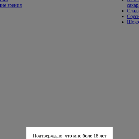
ие зрения
сахар
Слад
Соусы
Шокол
Подтверждаю, что мне боле 18 лет