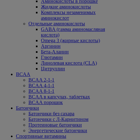
Аминокислоты в порошке
Жидкие аминокислоты
Комплексы незаменимых
аминокислот
Отдельные аминокислоты
GABA (гамма аминомасляная
кислота)
Omega 3 (жирные кислоты)
Аргинин
Бета-Аланин
Глютамин
Линолевая кислота (CLA)
Цитруллин
BCAA
BCAA 2-1-1
BCAA 4-1-1
BCAA 8-1-1
BCAA в капсулах, таблетках
BCAA порошок
Батончики
Батончики без сахара
Батончики с Л-Карнитином
Протеиновые батончики
Энергетические батончики
Спортивные витамины