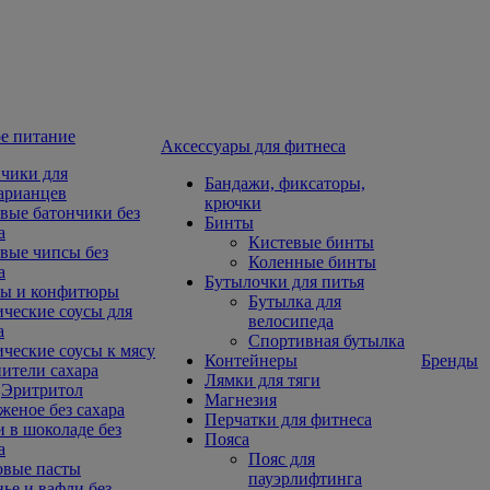
е питание
Aксессуары для фитнеса
чики для
Бандажи, фиксаторы,
арианцев
крючки
вые батончики без
Бинты
а
Кистевые бинты
вые чипсы без
Коленные бинты
а
Бутылочки для питья
ы и конфитюры
Бутылка для
ческие соусы для
велосипеда
а
Спортивная бутылка
ческие соусы к мясу
Контейнеры
Бренды
ители сахара
Лямки для тяги
Эритритол
Магнезия
еное без сахара
Перчатки для фитнеса
 в шоколаде без
Пояса
а
Пояс для
овые пасты
пауэрлифтинга
ье и вафли без