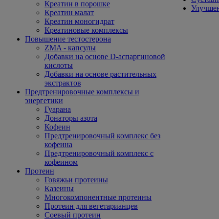
Креатин в порошке
Улучшен
Креатин малат
Креатин моногидрат
Креатиновые комплексы
Повышение тестостерона
ZMA - капсулы
Добавки на основе D-аспаргиновой
кислоты
Добавки на основе растительных
экстрактов
Предтренировочные комплексы и
энергетики
Гуарана
Донаторы азота
Кофеин
Предтренировочный комплекс без
кофеина
Предтренировочный комплекс с
кофеином
Протеин
Говяжьи протеины
Казеины
Многокомпонентные протеины
Протеин для вегетарианцев
Соевый протеин