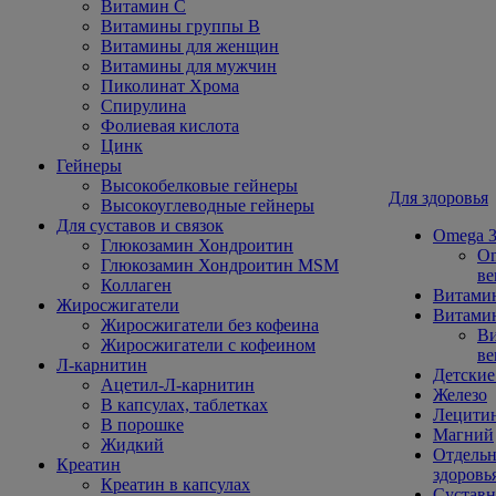
Витамин С
Витамины группы В
Витамины для женщин
Витамины для мужчин
Пиколинат Хрома
Спирулина
Фолиевая кислота
Цинк
Гейнеры
Высокобелковые гейнеры
Для здоровья
Высокоуглеводные гейнеры
Для суставов и связок
Omega 3
Глюкозамин Хондроитин
Om
Глюкозамин Хондроитин MSM
ве
Коллаген
Витами
Жиросжигатели
Витамин
Жиросжигатели без кофеина
Ви
Жиросжигатели с кофеином
ве
Л-карнитин
Детские
Ацетил-Л-карнитин
Железо
В капсулах, таблетках
Лецити
В порошке
Магний
Жидкий
Отдельн
Креатин
здоровь
Креатин в капсулах
Сустав