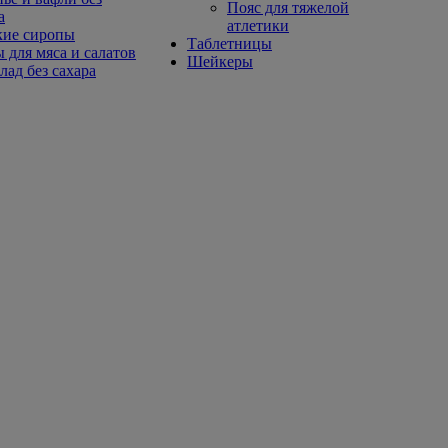
Пояс для тяжелой
а
атлетики
кие сиропы
Таблетницы
 для мяса и салатов
Шейкеры
ад без сахара