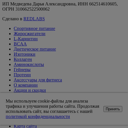
ИП Медведева Дарья Александровна, ИНН 662514610605,
ОГРН 310662522500062
Сделано в
REDLABS
Спортивное питание
Жиросжигатели
L-Карнитин
BCAA
Диетическое питание
Изотоники
Коллаген
Аминокислоты
Гейнеры
Протеин
Аксессуары для фитнеса
О компании
Акции и скидки
Вакансии
Доставка и оплата
Мы используем cookie-файлы для анализа
Оптовикам
трафика и улучшения работы сайта. Продолжая
Принять
Статьи
использовать сайт, вы соглашаетесь с нашей
Возврат товара
политикой конфиденциальности
Контакты магазинов
Карта сайта