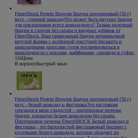
FitnesShock Protein Brownie Брауни протеиновый (50 г)
вкус - горячий шоколад
Что может быть вкуснее брауни
для поклонников всего шоколадного? Только полезный
брауни в глазури без сахара и вредных добавок от
FitnesShock. Наш правильный брауни непривычной
круглой формы с особенной текстурой бисквита и
шоколадными дропсами готов посоревноваться в
шоколадности с кексами, маффинами, савоярди и суфле.
116
Цена
В корзину
Быстрый заказ
FitnesShock Protein Brownie Брауни протеиновый (50 г)
вкус - белый шоколад и фисташка
Это настоящая
сенсация в мире сладостей – протеиновое печенье
брауни, покрытое белым шоколадом без сахара.
Протеиновое печенье FitnesSHOCK Белый шоколад и
фисташка - это бархатистый фисташковый бисквит с
кусочками белого шоколада, которое обладает по
настоящему изысканным вкусом. Такие сладости без