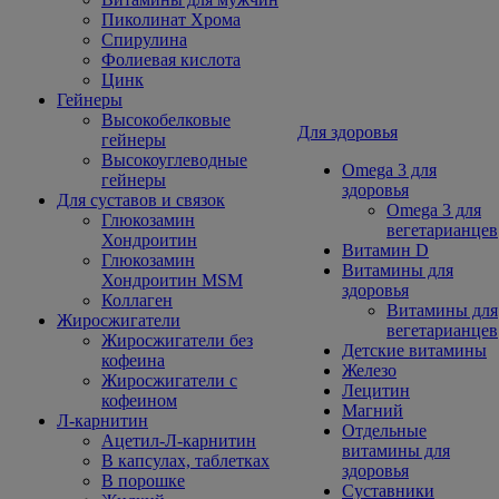
Пиколинат Хрома
Спирулина
Фолиевая кислота
Цинк
Гейнеры
Высокобелковые
Для здоровья
гейнеры
Высокоуглеводные
Omega 3 для
гейнеры
здоровья
Для суставов и связок
Omega 3 для
Глюкозамин
вегетарианцев
Хондроитин
Витамин D
Глюкозамин
Витамины для
Хондроитин MSM
здоровья
Коллаген
Витамины для
Жиросжигатели
вегетарианцев
Жиросжигатели без
Детские витамины
кофеина
Железо
Жиросжигатели с
Лецитин
кофеином
Магний
Л-карнитин
Отдельные
Ацетил-Л-карнитин
витамины для
В капсулах, таблетках
здоровья
В порошке
Суставники