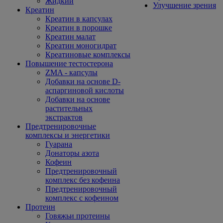
Жидкий
Улучшение зрения
Креатин
Креатин в капсулах
Креатин в порошке
Креатин малат
Креатин моногидрат
Креатиновые комплексы
Повышение тестостерона
ZMA - капсулы
Добавки на основе D-
аспаргиновой кислоты
Добавки на основе
растительных
экстрактов
Предтренировочные
комплексы и энергетики
Гуарана
Донаторы азота
Кофеин
Предтренировочный
комплекс без кофеина
Предтренировочный
комплекс с кофеином
Протеин
Говяжьи протеины