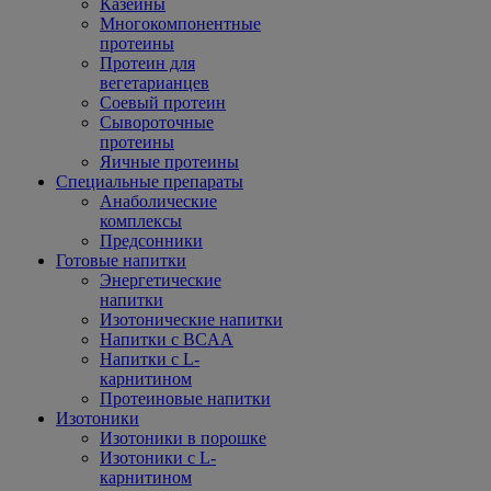
Казеины
Многокомпонентные
протеины
Протеин для
вегетарианцев
Соевый протеин
Сывороточные
протеины
Яичные протеины
Специальные препараты
Анаболические
комплексы
Предсонники
Готовые напитки
Энергетические
напитки
Изотонические напитки
Напитки с BCAA
Напитки с L-
карнитином
Протеиновые напитки
Изотоники
Изотоники в порошке
Изотоники с L-
карнитином