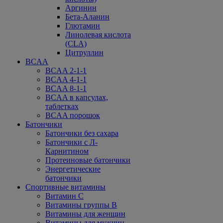
Аргинин
Бета-Аланин
Глютамин
Линолевая кислота
(CLA)
Цитруллин
BCAA
BCAA 2-1-1
BCAA 4-1-1
BCAA 8-1-1
BCAA в капсулах,
таблетках
BCAA порошок
Батончики
Батончики без сахара
Батончики с Л-
Карнитином
Протеиновые батончики
Энергетические
батончики
Спортивные витамины
Витамин С
Витамины группы В
Витамины для женщин
Витамины для мужчин