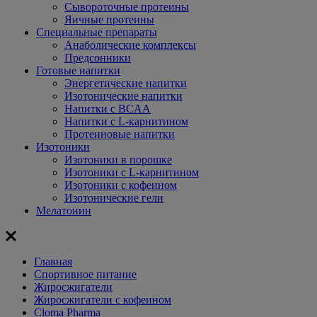
Сывороточные протеины
Яичные протеины
Специальные препараты
Анаболические комплексы
Предсонники
Готовые напитки
Энергетические напитки
Изотонические напитки
Напитки с BCAA
Напитки с L-карнитином
Протеиновые напитки
Изотоники
Изотоники в порошке
Изотоники с L-карнитином
Изотоники с кофеином
Изотонические гели
Мелатонин
Главная
Спортивное питание
Жиросжигатели
Жиросжигатели с кофеином
Cloma Pharma