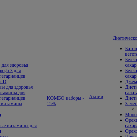
Диетическо
Батон
вегет
Белко
 для здоровья
сахар
ega 3 для
Белко
гетарианцев
сахар
н D
Джем
ы для здоровья
Диети
тамины для
салат
Акции
гетарианцев
КОМБО наборы -
Диети
 витамины
15%
Замен
н
Морож
Орехи
ые витамины для
сахар
я
Орех
ники
Печен