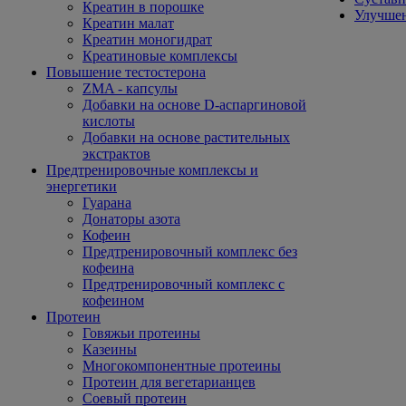
Креатин в порошке
Улучшен
Креатин малат
Креатин моногидрат
Креатиновые комплексы
Повышение тестостерона
ZMA - капсулы
Добавки на основе D-аспаргиновой
кислоты
Добавки на основе растительных
экстрактов
Предтренировочные комплексы и
энергетики
Гуарана
Донаторы азота
Кофеин
Предтренировочный комплекс без
кофеина
Предтренировочный комплекс с
кофеином
Протеин
Говяжьи протеины
Казеины
Многокомпонентные протеины
Протеин для вегетарианцев
Соевый протеин