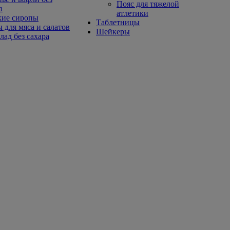
Пояс для тяжелой
а
атлетики
кие сиропы
Таблетницы
 для мяса и салатов
Шейкеры
ад без сахара