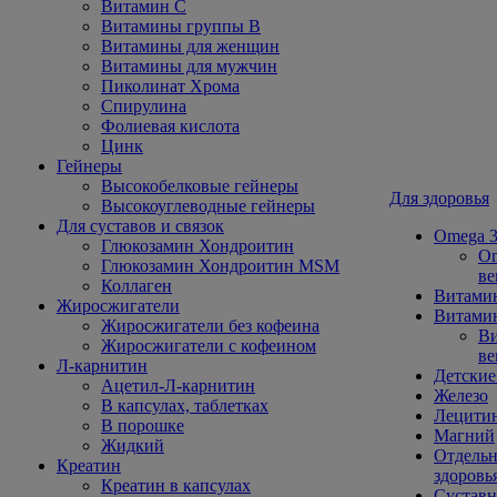
Витамин С
Витамины группы В
Витамины для женщин
Витамины для мужчин
Пиколинат Хрома
Спирулина
Фолиевая кислота
Цинк
Гейнеры
Высокобелковые гейнеры
Для здоровья
Высокоуглеводные гейнеры
Для суставов и связок
Omega 3
Глюкозамин Хондроитин
Om
Глюкозамин Хондроитин MSM
ве
Коллаген
Витами
Жиросжигатели
Витамин
Жиросжигатели без кофеина
Ви
Жиросжигатели с кофеином
ве
Л-карнитин
Детские
Ацетил-Л-карнитин
Железо
В капсулах, таблетках
Лецити
В порошке
Магний
Жидкий
Отдельн
Креатин
здоровь
Креатин в капсулах
Сустав