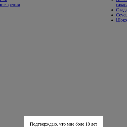
ие зрения
сахар
Слад
Соусы
Шокол
Подтверждаю, что мне боле 18 лет