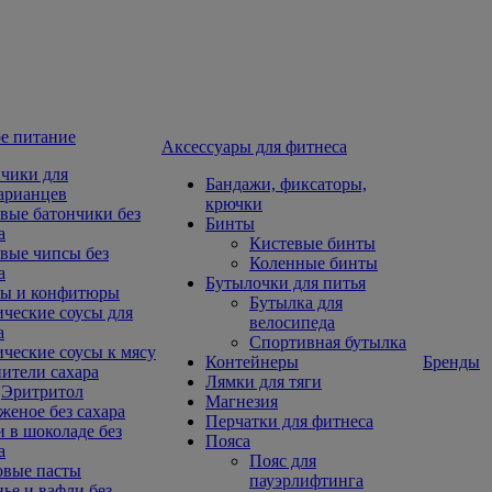
е питание
Aксессуары для фитнеса
чики для
Бандажи, фиксаторы,
арианцев
крючки
вые батончики без
Бинты
а
Кистевые бинты
вые чипсы без
Коленные бинты
а
Бутылочки для питья
ы и конфитюры
Бутылка для
ческие соусы для
велосипеда
а
Спортивная бутылка
ческие соусы к мясу
Контейнеры
Бренды
ители сахара
Лямки для тяги
Эритритол
Магнезия
еное без сахара
Перчатки для фитнеса
 в шоколаде без
Пояса
а
Пояс для
овые пасты
пауэрлифтинга
ье и вафли без