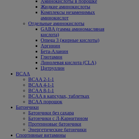
Аминокислоты в порошке
Жидкие аминокислоты
Комплексы незаменимых
аминокислот
Отдельные аминокислоты
GABA (гамма аминомасляная
кислота)
Omega 3 (жирные кислоты)
Аргинин
Бета-Аланин
Глютамин
Линолевая кислота (CLA)
Цитруллин
BCAA
BCAA 2-1-1
BCAA 4-1-1
BCAA 8-1-1
BCAA в капсулах, таблетках
BCAA порошок
Батончики
Батончики без сахара
Батончики с Л-Карнитином
Протеиновые батончики
Энергетические батончики
Спортивные витамины