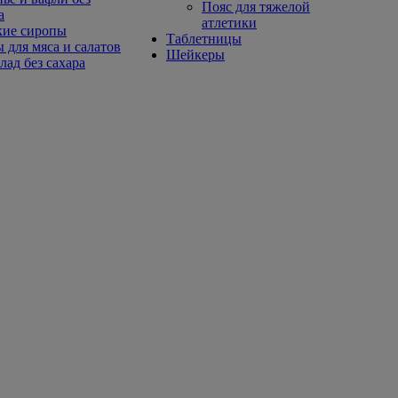
Пояс для тяжелой
а
атлетики
кие сиропы
Таблетницы
 для мяса и салатов
Шейкеры
ад без сахара