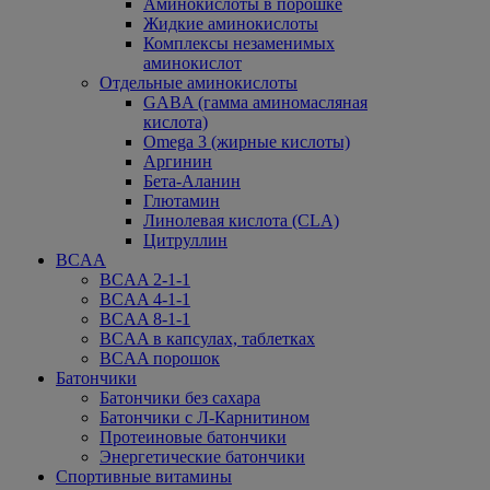
Аминокислоты в порошке
Жидкие аминокислоты
Комплексы незаменимых
аминокислот
Отдельные аминокислоты
GABA (гамма аминомасляная
кислота)
Omega 3 (жирные кислоты)
Аргинин
Бета-Аланин
Глютамин
Линолевая кислота (CLA)
Цитруллин
BCAA
BCAA 2-1-1
BCAA 4-1-1
BCAA 8-1-1
BCAA в капсулах, таблетках
BCAA порошок
Батончики
Батончики без сахара
Батончики с Л-Карнитином
Протеиновые батончики
Энергетические батончики
Спортивные витамины