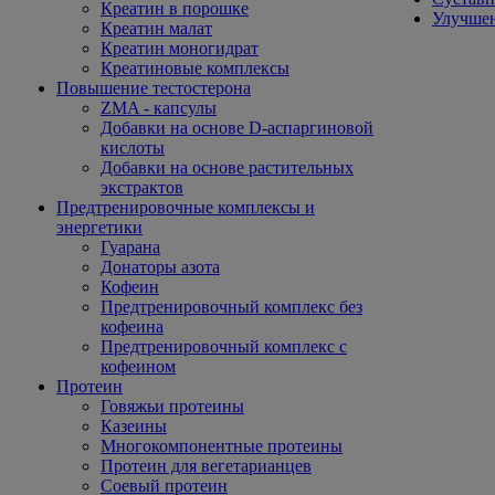
Креатин в порошке
Улучшен
Креатин малат
Креатин моногидрат
Креатиновые комплексы
Повышение тестостерона
ZMA - капсулы
Добавки на основе D-аспаргиновой
кислоты
Добавки на основе растительных
экстрактов
Предтренировочные комплексы и
энергетики
Гуарана
Донаторы азота
Кофеин
Предтренировочный комплекс без
кофеина
Предтренировочный комплекс с
кофеином
Протеин
Говяжьи протеины
Казеины
Многокомпонентные протеины
Протеин для вегетарианцев
Соевый протеин