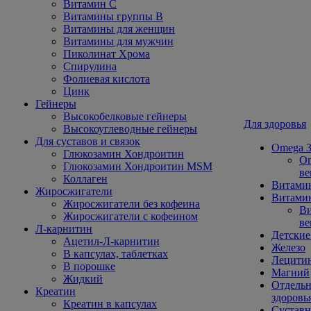
Витамин С
Витамины группы В
Витамины для женщин
Витамины для мужчин
Пиколинат Хрома
Спирулина
Фолиевая кислота
Цинк
Гейнеры
Высокобелковые гейнеры
Для здоровья
Высокоуглеводные гейнеры
Для суставов и связок
Omega 3
Глюкозамин Хондроитин
Om
Глюкозамин Хондроитин MSM
ве
Коллаген
Витами
Жиросжигатели
Витамин
Жиросжигатели без кофеина
Ви
Жиросжигатели с кофеином
ве
Л-карнитин
Детские
Ацетил-Л-карнитин
Железо
В капсулах, таблетках
Лецити
В порошке
Магний
Жидкий
Отдельн
Креатин
здоровь
Креатин в капсулах
Сустав