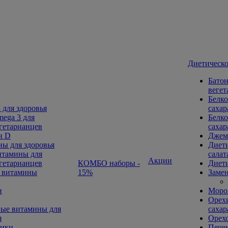
Диетическо
Батон
вегет
Белко
 для здоровья
сахар
ega 3 для
Белко
гетарианцев
сахар
н D
Джем
ы для здоровья
Диети
тамины для
салат
Акции
гетарианцев
КОМБО наборы -
Диети
 витамины
15%
Замен
н
Морож
Орехи
ые витамины для
сахар
я
Орех
ники
Печен