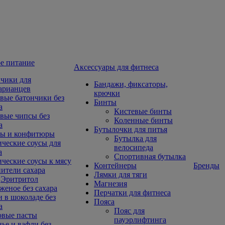
е питание
Aксессуары для фитнеса
чики для
Бандажи, фиксаторы,
арианцев
крючки
вые батончики без
Бинты
а
Кистевые бинты
вые чипсы без
Коленные бинты
а
Бутылочки для питья
ы и конфитюры
Бутылка для
ческие соусы для
велосипеда
а
Спортивная бутылка
ческие соусы к мясу
Контейнеры
Бренды
ители сахара
Лямки для тяги
Эритритол
Магнезия
еное без сахара
Перчатки для фитнеса
 в шоколаде без
Пояса
а
Пояс для
овые пасты
пауэрлифтинга
ье и вафли без