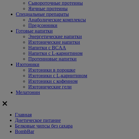
Сывороточные протеины
Яичные протеины
Специальные препараты
Анаболические комплексы
Предсонники
Готовые напитки
Энергетические напитки
Изотонические напитки
Напитки с BCAA
Напитки с L-карнитином
Протеиновые напитки
Изотоники
Изотоники в порошке
Изотоники с L-карнитином
Изотоники с кофеином
Изотонические гели
Мелатонин
Главная
Диетическое питание
Белковые чипсы без сахара
BombBar