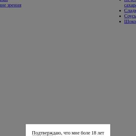
ие зрения
сахар
Слад
Соусы
Шокол
Подтверждаю, что мне боле 18 лет