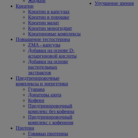
Жидкий
Улучшение зрения
Креатин
Креатин в капсулах
Креатин в порошке
Креатин малат
Креатин моногидрат
Креатиновые комплексы
Повышение тестостерона
ZMA - капсулы
Добавки на основе D-
аспаргиновой кислоты
Добавки на основе
растительных
экстрактов
Предтренировочные
комплексы и энергетики
Гуарана
Донаторы азота
Кофеин
Предтренировочный
комплекс без кофеина
Предтренировочный
комплекс с кофеином
Протеин
Говяжьи протеины