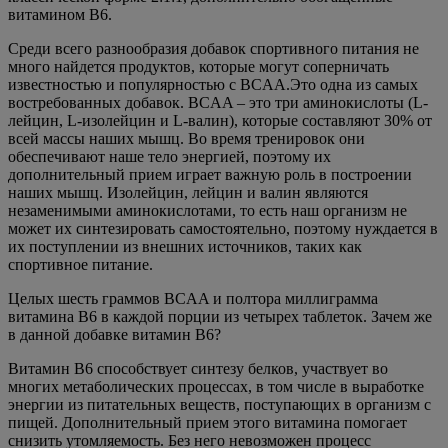
витамином В6.
Среди всего разнообразия добавок спортивного питания не
много найдется продуктов, которые могут соперничать
известностью и популярностью с BCAA.Это одна из самых
востребованных добавок. BCAA – это три аминокислоты (L-
лейцин, L-изолейцин и L-валин), которые составляют 30% от
всей массы наших мышц. Во время тренировок они
обеспечивают наше тело энергией, поэтому их
дополнительный прием играет важную роль в построении
наших мышц. Изолейцин, лейцин и валин являются
незаменимыми аминокислотами, то есть наш организм не
может их синтезировать самостоятельно, поэтому нуждается в
их поступлении из внешних источников, таких как
спортивное питание.
Целых шесть граммов BCAA и полтора миллиграмма
витамина B6 в каждой порции из четырех таблеток. Зачем же
в данной добавке витамин B6?
Витамин B6 способствует синтезу белков, участвует во
многих метаболических процессах, в том числе в выработке
энергии из питательных веществ, поступающих в организм с
пищей. Дополнительный прием этого витамина помогает
снизить утомляемость. Без него невозможен процесс