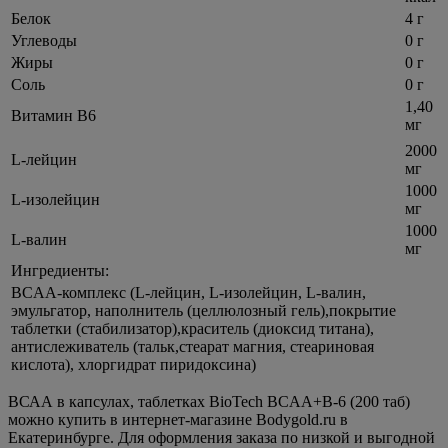
Белок
4 г
Углеводы
0 г
Жиры
0 г
Соль
0 г
1,40
Витамин В6
мг
2000
L-лейцин
мг
1000
L-изолейцин
мг
1000
L-валин
мг
Ингредиенты:
BCAA-комплекс (L-лейцин, L-изолейцин, L-валин,
эмульгатор, наполнитель (целлюлозный гель),покрытие
таблетки (стабилизатор),краситель (диоксид титана),
антислеживатель (тальк,стеарат магния, стеариновая
кислота), хлоргидрат пиридоксина)
ВСАА в капсулах, таблетках BioTech BCAA+B-6 (200 таб)
можно купить в интернет-магазине Bodygold.ru в
Екатеринбурге. Для оформления заказа по низкой и выгодной