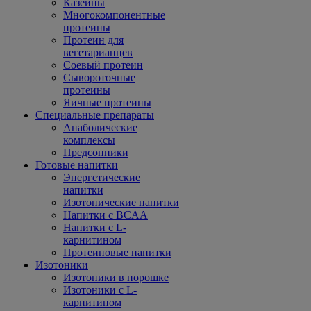
Казеины
Многокомпонентные
протеины
Протеин для
вегетарианцев
Соевый протеин
Сывороточные
протеины
Яичные протеины
Специальные препараты
Анаболические
комплексы
Предсонники
Готовые напитки
Энергетические
напитки
Изотонические напитки
Напитки с BCAA
Напитки с L-
карнитином
Протеиновые напитки
Изотоники
Изотоники в порошке
Изотоники с L-
карнитином