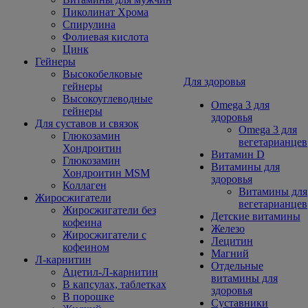
Пиколинат Хрома
Спирулина
Фолиевая кислота
Цинк
Гейнеры
Высокобелковые
Для здоровья
гейнеры
Высокоуглеводные
Omega 3 для
гейнеры
здоровья
Для суставов и связок
Omega 3 для
Глюкозамин
вегетарианцев
Хондроитин
Витамин D
Глюкозамин
Витамины для
Хондроитин MSM
здоровья
Коллаген
Витамины для
Жиросжигатели
вегетарианцев
Жиросжигатели без
Детские витамины
кофеина
Железо
Жиросжигатели с
Лецитин
кофеином
Магний
Л-карнитин
Отдельные
Ацетил-Л-карнитин
витамины для
В капсулах, таблетках
здоровья
В порошке
Суставники