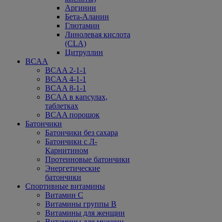
Аргинин
Бета-Аланин
Глютамин
Линолевая кислота
(CLA)
Цитруллин
BCAA
BCAA 2-1-1
BCAA 4-1-1
BCAA 8-1-1
BCAA в капсулах,
таблетках
BCAA порошок
Батончики
Батончики без сахара
Батончики с Л-
Карнитином
Протеиновые батончики
Энергетические
батончики
Спортивные витамины
Витамин С
Витамины группы В
Витамины для женщин
Витамины для мужчин