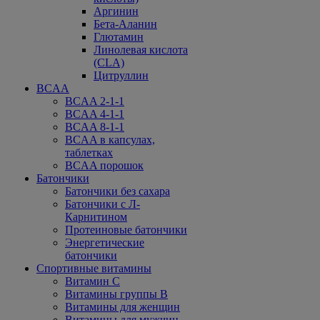
Аргинин
Бета-Аланин
Глютамин
Линолевая кислота
(CLA)
Цитруллин
BCAA
BCAA 2-1-1
BCAA 4-1-1
BCAA 8-1-1
BCAA в капсулах,
таблетках
BCAA порошок
Батончики
Батончики без сахара
Батончики с Л-
Карнитином
Протеиновые батончики
Энергетические
батончики
Спортивные витамины
Витамин С
Витамины группы В
Витамины для женщин
Витамины для мужчин