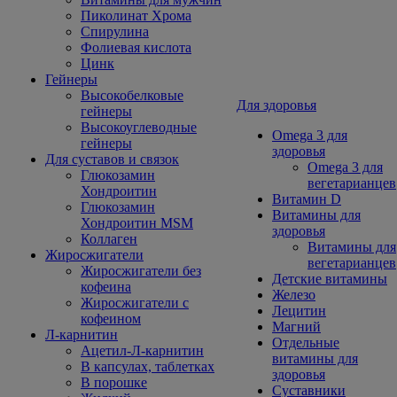
Пиколинат Хрома
Спирулина
Фолиевая кислота
Цинк
Гейнеры
Высокобелковые
Для здоровья
гейнеры
Высокоуглеводные
Omega 3 для
гейнеры
здоровья
Для суставов и связок
Omega 3 для
Глюкозамин
вегетарианцев
Хондроитин
Витамин D
Глюкозамин
Витамины для
Хондроитин MSM
здоровья
Коллаген
Витамины для
Жиросжигатели
вегетарианцев
Жиросжигатели без
Детские витамины
кофеина
Железо
Жиросжигатели с
Лецитин
кофеином
Магний
Л-карнитин
Отдельные
Ацетил-Л-карнитин
витамины для
В капсулах, таблетках
здоровья
В порошке
Суставники