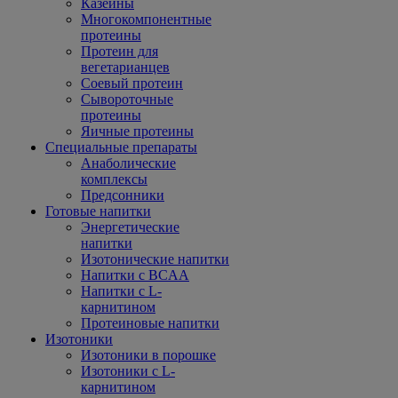
Казеины
Многокомпонентные
протеины
Протеин для
вегетарианцев
Соевый протеин
Сывороточные
протеины
Яичные протеины
Специальные препараты
Анаболические
комплексы
Предсонники
Готовые напитки
Энергетические
напитки
Изотонические напитки
Напитки с BCAA
Напитки с L-
карнитином
Протеиновые напитки
Изотоники
Изотоники в порошке
Изотоники с L-
карнитином