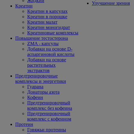
Жидкий
Улучшение зрения
Креатин
Креатин в капсулах
Креатин в порошке
Креатин малат
Креатин моногидрат
Креатиновые комплексы
Повышение тестостерона
ZMA - капсулы
Добавки на основе D-
аспаргиновой кислоты
Добавки на основе
растительных
экстрактов
Предтренировочные
комплексы и энергетики
Гуарана
Донаторы азота
Кофеин
Предтренировочный
комплекс без кофеина
Предтренировочный
комплекс с кофеином
Протеин
Говяжьи протеины