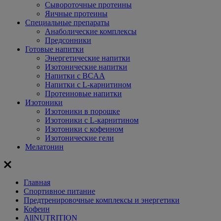
Сывороточные протеины
Яичные протеины
Специальные препараты
Анаболические комплексы
Предсонники
Готовые напитки
Энергетические напитки
Изотонические напитки
Напитки с BCAA
Напитки с L-карнитином
Протеиновые напитки
Изотоники
Изотоники в порошке
Изотоники с L-карнитином
Изотоники с кофеином
Изотонические гели
Мелатонин
Главная
Спортивное питание
Предтренировочные комплексы и энергетики
Кофеин
AllNUTRITION