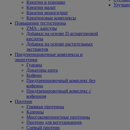
Креатин в порошке
Улучшен
Креатин малат
Креатин моногидрат
Креатиновые комплексы
Повышение тестостерона
ZMA - капсулы
Добавки на основе D-аспаргиновой
кислоты
Добавки на основе растительных
экстрактов
Предтренировочные комплексы и
энергетики
Гуарана
Донаторы азота
Кофеин
Предтренировочный комплекс без
кофеина
Предтренировочный комплекс с
кофеином
Протеин
Говяжьи протеины
Казеины
Многокомпонентные протеины
Протеин для вегетарианцев
Соевый протеин