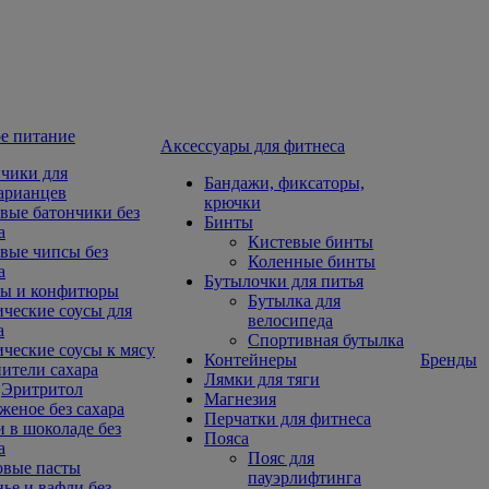
е питание
Aксессуары для фитнеса
чики для
Бандажи, фиксаторы,
арианцев
крючки
вые батончики без
Бинты
а
Кистевые бинты
вые чипсы без
Коленные бинты
а
Бутылочки для питья
ы и конфитюры
Бутылка для
ческие соусы для
велосипеда
а
Спортивная бутылка
ческие соусы к мясу
Контейнеры
Бренды
ители сахара
Лямки для тяги
Эритритол
Магнезия
еное без сахара
Перчатки для фитнеса
 в шоколаде без
Пояса
а
Пояс для
овые пасты
пауэрлифтинга
ье и вафли без