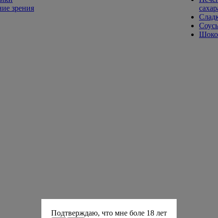
ие зрения
сахар
Слад
Соусы
Шокол
Подтверждаю, что мне боле 18 лет