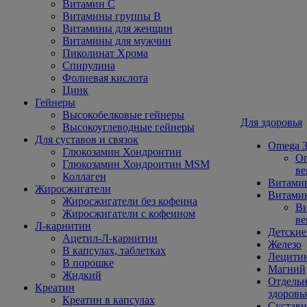
Витамин С
Витамины группы В
Витамины для женщин
Витамины для мужчин
Пиколинат Хрома
Спирулина
Фолиевая кислота
Цинк
Гейнеры
Высокобелковые гейнеры
Для здоровья
Высокоуглеводные гейнеры
Для суставов и связок
Omega 3
Глюкозамин Хондроитин
Om
Глюкозамин Хондроитин MSM
ве
Коллаген
Витами
Жиросжигатели
Витамин
Жиросжигатели без кофеина
Ви
Жиросжигатели с кофеином
ве
Л-карнитин
Детские
Ацетил-Л-карнитин
Железо
В капсулах, таблетках
Лецити
В порошке
Магний
Жидкий
Отдельн
Креатин
здоровь
Креатин в капсулах
Сустав