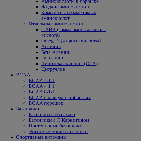
Аминокислоты в порошке
Жидкие аминокислоты
Комплексы незаменимых
аминокислот
Отдельные аминокислоты
GABA (гамма аминомасляная
кислота)
Omega 3 (жирные кислоты)
Аргинин
Бета-Аланин
Глютамин
Линолевая кислота (CLA)
Цитруллин
BCAA
BCAA 2-1-1
BCAA 4-1-1
BCAA 8-1-1
BCAA в капсулах, таблетках
BCAA порошок
Батончики
Батончики без сахара
Батончики с Л-Карнитином
Протеиновые батончики
Энергетические батончики
Спортивные витамины