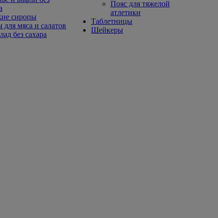
Пояс для тяжелой
а
атлетики
кие сиропы
Таблетницы
 для мяса и салатов
Шейкеры
ад без сахара