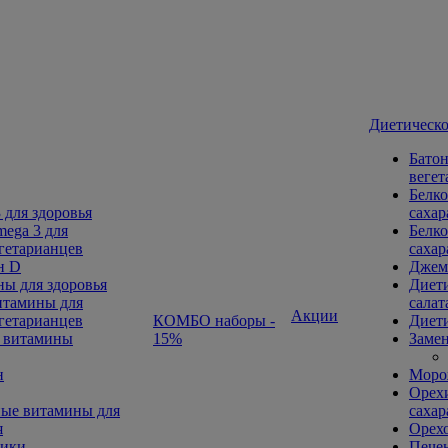
Диетическо
Батон
вегет
Белко
 для здоровья
сахар
ega 3 для
Белко
гетарианцев
сахар
н D
Джем
ы для здоровья
Диети
тамины для
салат
Акции
гетарианцев
КОМБО наборы -
Диети
 витамины
15%
Замен
н
Морож
Орехи
ые витамины для
сахар
я
Орех
ники
Печен