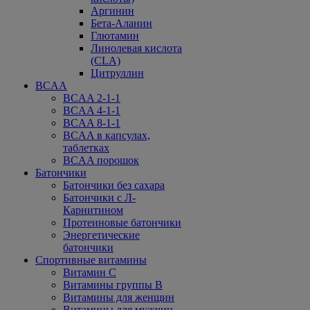
Аргинин
Бета-Аланин
Глютамин
Линолевая кислота
(CLA)
Цитруллин
BCAA
BCAA 2-1-1
BCAA 4-1-1
BCAA 8-1-1
BCAA в капсулах,
таблетках
BCAA порошок
Батончики
Батончики без сахара
Батончики с Л-
Карнитином
Протеиновые батончики
Энергетические
батончики
Спортивные витамины
Витамин С
Витамины группы В
Витамины для женщин
Витамины для мужчин