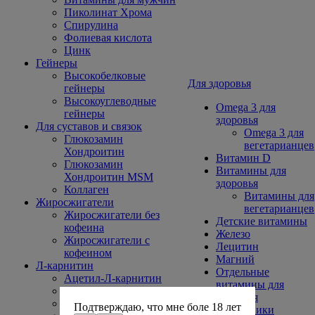
Пиколинат Хрома
Спирулина
Фолиевая кислота
Цинк
Гейнеры
Высокобелковые
Для здоровья
гейнеры
Высокоуглеводные
Omega 3 для
гейнеры
здоровья
Для суставов и связок
Omega 3 для
Глюкозамин
вегетарианцев
Хондроитин
Витамин D
Глюкозамин
Витамины для
Хондроитин MSM
здоровья
Коллаген
Витамины для
Жиросжигатели
вегетарианцев
Жиросжигатели без
Детские витамины
кофеина
Железо
Жиросжигатели с
Лецитин
кофеином
Магний
Л-карнитин
Отдельные
Ацетил-Л-карнитин
витамины для
В капсулах, таблетках
здоровья
В порошке
Подтверждаю, что мне боле 18 лет
Суставники