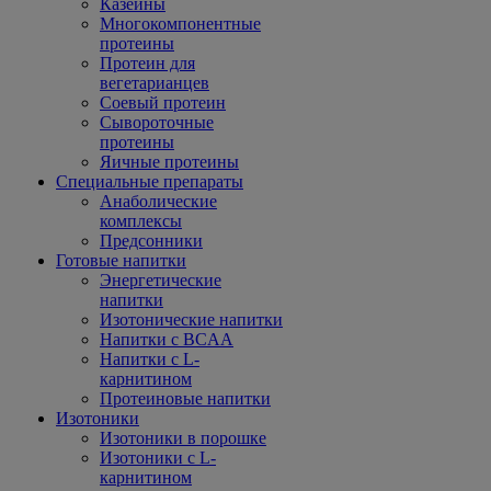
Казеины
Многокомпонентные
протеины
Протеин для
вегетарианцев
Соевый протеин
Сывороточные
протеины
Яичные протеины
Специальные препараты
Анаболические
комплексы
Предсонники
Готовые напитки
Энергетические
напитки
Изотонические напитки
Напитки с BCAA
Напитки с L-
карнитином
Протеиновые напитки
Изотоники
Изотоники в порошке
Изотоники с L-
карнитином