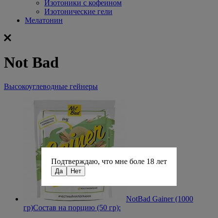
Изотоники с кофеином
Изотонические гели
Мелатонин
Not Bad
Высокоуглеводные гейнеры
Подтверждаю, что мне боле 18 лет
Да
Нет
NotBad Gainer (1000
гр)
Состав на порцию (50 гр):