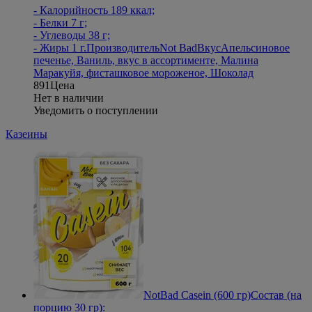
- Калорийность 189 ккал;
- Белки 7 г;
- Углеводы 38 г;
- Жиры 1 г.
Производитель
Not Bad
Вкус
Апельсиновое
печенье, Ваниль, вкус в ассортименте, Малина
Маракуйя, фисташковое мороженое, Шоколад
891
Цена
Нет в наличии
Уведомить о поступлении
Казеины
NotBad Casein (600 гр)
Состав (на
порцию 30 гр):