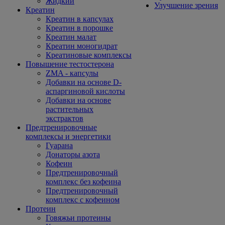
Жидкий
Улучшение зрения
Креатин
Креатин в капсулах
Креатин в порошке
Креатин малат
Креатин моногидрат
Креатиновые комплексы
Повышение тестостерона
ZMA - капсулы
Добавки на основе D-
аспаргиновой кислоты
Добавки на основе
растительных
экстрактов
Предтренировочные
комплексы и энергетики
Гуарана
Донаторы азота
Кофеин
Предтренировочный
комплекс без кофеина
Предтренировочный
комплекс с кофеином
Протеин
Говяжьи протеины