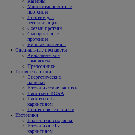
Казеины
Многокомпонентные
протеины
Протеин для
вегетарианцев
Соевый протеин
Сывороточные
протеины
Яичные протеины
Специальные препараты
Анаболические
комплексы
Предсонники
Готовые напитки
Энергетические
напитки
Изотонические напитки
Напитки с BCAA
Напитки с L-
карнитином
Протеиновые напитки
Изотоники
Изотоники в порошке
Изотоники с L-
карнитином