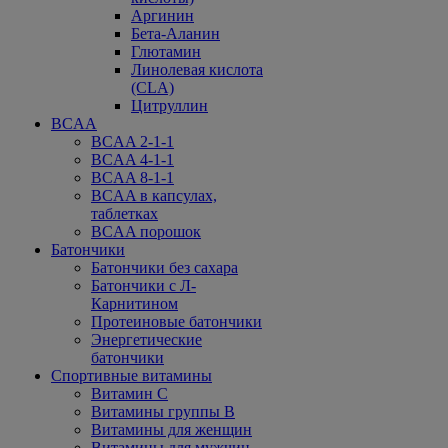
Аргинин
Бета-Аланин
Глютамин
Линолевая кислота
(CLA)
Цитруллин
BCAA
BCAA 2-1-1
BCAA 4-1-1
BCAA 8-1-1
BCAA в капсулах,
таблетках
BCAA порошок
Батончики
Батончики без сахара
Батончики с Л-
Карнитином
Протеиновые батончики
Энергетические
батончики
Спортивные витамины
Витамин С
Витамины группы В
Витамины для женщин
Витамины для мужчин