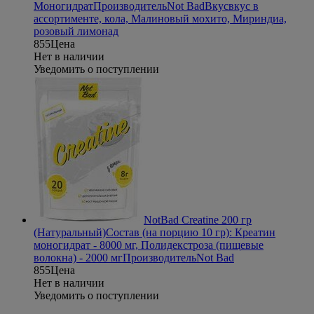
Моногидрат
Производитель
Not Bad
Вкус
вкус в
ассортименте, кола, Малиновый мохито, Мириндиа,
розовый лимонад
855
Цена
Нет в наличии
Уведомить о поступлении
NotBad Creatine 200 гр
(Натуральный)
Состав (на порцию 10 гр): Креатин
моногидрат - 8000 мг, Полидекстроза (пищевые
волокна) - 2000 мг
Производитель
Not Bad
855
Цена
Нет в наличии
Уведомить о поступлении