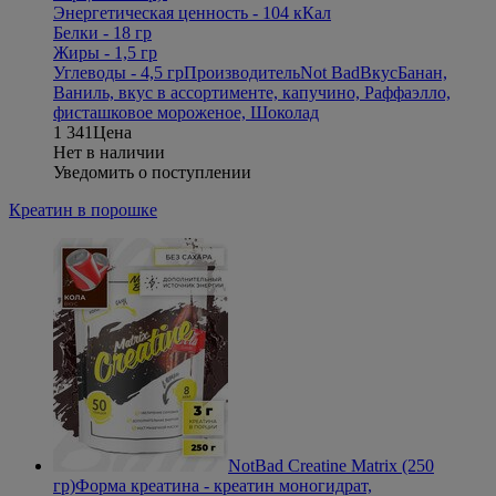
Энергетическая ценность - 104 кКал
Белки - 18 гр
Жиры - 1,5 гр
Углеводы - 4,5 гр
Производитель
Not Bad
Вкус
Банан,
Ваниль, вкус в ассортименте, капучино, Раффаэлло,
фисташковое мороженое, Шоколад
1 341
Цена
Нет в наличии
Уведомить о поступлении
Креатин в порошке
NotBad Creatine Matrix (250
гр)
Форма креатина - креатин моногидрат,