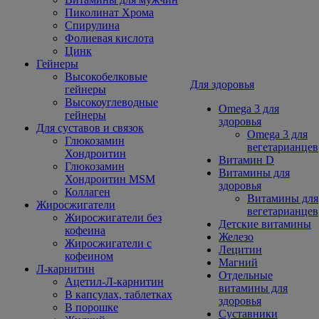
Пиколинат Хрома
Спирулина
Фолиевая кислота
Цинк
Гейнеры
Высокобелковые
Для здоровья
гейнеры
Высокоуглеводные
Omega 3 для
гейнеры
здоровья
Для суставов и связок
Omega 3 для
Глюкозамин
вегетарианцев
Хондроитин
Витамин D
Глюкозамин
Витамины для
Хондроитин MSM
здоровья
Коллаген
Витамины для
Жиросжигатели
вегетарианцев
Жиросжигатели без
Детские витамины
кофеина
Железо
Жиросжигатели с
Лецитин
кофеином
Магний
Л-карнитин
Отдельные
Ацетил-Л-карнитин
витамины для
В капсулах, таблетках
здоровья
В порошке
Суставники