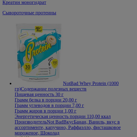
Креатин моногидрат
Сывороточные протеины
NotBad Whey Protein (1000
гр)
Содержание полезных веществ
Пищевая ценность 30 г
Грамм белка в порции 20,00 г
Грамм углеводов в порции 7,00 г
Грамм жиров в порции 1,00 г
Энергетическая ценность порции 110,00 ккал
Производитель
Not Bad
Вкус
Банан, Ваниль, вкус в
ассортименте, капучино, Раффаэлло, фисташковое
мороженое, Шоколад