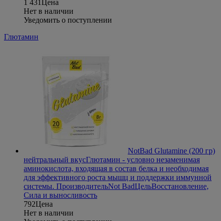
1 431
Цена
Нет в наличии
Уведомить о поступлении
Глютамин
NotBad Glutamine (200 гр)
нейтральный вкус
Глютамин - условно незаменимая
аминокислота, входящая в состав белка и необходимая
для эффективного роста мышц и поддержки иммунной
системы.
Производитель
Not Bad
Цель
Восстановление,
Сила и выносливость
792
Цена
Нет в наличии