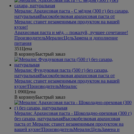
Мералис Арахисовая паста - С мёдом (300 г) без сахара,
натуральная
Высокобелковая арахисовая паста от
Мералис станет незаменимым продуктом на вашей
кухне!
Арахисовая паста и мёд, – пожалуй, лучшее сочетание!
Производитель
Мералис
Цель
Замена и дополнение
питания
351
Цена
В корзину
Быстрый заказ
Мералис Фундуковая паста (500 г) без сахара,
натуральная
Высокобелковая арахисовая паста от
Мералис станет незаменимым продуктом на вашей
кухне!
Производитель
Мералис
1 090
Цена
В корзину
Быстрый заказ
Мералис Арахисовая паста - Шоколадно-ореховая (300 г)
без сахара, натуральная
Высокобелковая арахисовая
паста от Мералис станет незаменимым продуктом на
вашей кухне!
Производитель
Мералис
Цель
Замена и