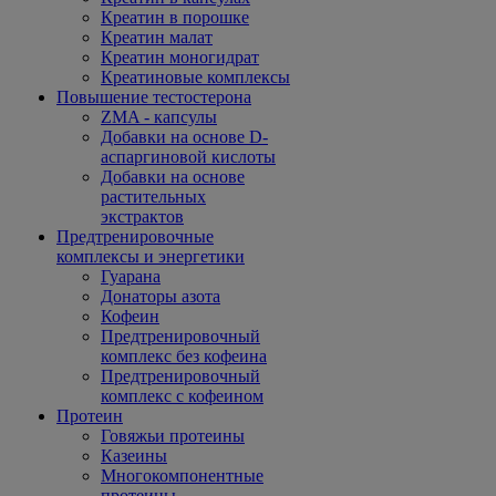
Креатин в порошке
Креатин малат
Креатин моногидрат
Креатиновые комплексы
Повышение тестостерона
ZMA - капсулы
Добавки на основе D-
аспаргиновой кислоты
Добавки на основе
растительных
экстрактов
Предтренировочные
комплексы и энергетики
Гуарана
Донаторы азота
Кофеин
Предтренировочный
комплекс без кофеина
Предтренировочный
комплекс с кофеином
Протеин
Говяжьи протеины
Казеины
Многокомпонентные
протеины