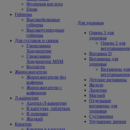
Фолиевая кислота
Цинк
Гейнеры
Высокобелковые
Для здоровья
гейнеры
Высокоуглеводные
Omega 3 для
гейнеры
здоровья
Для суставов и связок
Omega 3 для
Глюкозамин
вегетарианцев
Хондроитин
Витамин D
Глюкозамин
Витамины для
Хондроитин MSM
здоровья
Коллаген
Витамины для
Жиросжигатели
вегетарианцев
Жиросжигатели без
Детские витамины
кофеина
Железо
Жиросжигатели с
Лецитин
кофеином
Магний
Л-карнитин
Отдельные
Ацетил-Л-карнитин
витамины для
В капсулах, таблетках
здоровья
В порошке
Суставники
Жидкий
Улучшение зрения
Креатин
Креатин в капсулах