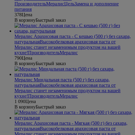
Производитель
Мералис
Цель
Замена и дополнение
питания
378
Цена
В корзину
Быстрый заказ
Мералис Арахисовая паста - С кешью (500 г) без сахара,
натуральная
Высокобелковая арахисовая паста от
Мералис станет незаменимым продуктом на вашей
кухне!
Производитель
Мералис
790
Цена
В корзину
Быстрый заказ
Мералис Миндальная паста (500 г) без сахара,
натуральная
Высокобелковая арахисовая паста от
Мералис станет незаменимым продуктом на вашей
кухне!
Производитель
Мералис
1 090
Цена
В корзину
Быстрый заказ
Мералис Арахисовая паста - Мягкая (500 г) без сахара,
натуральная
Высокобелковая арахисовая паста от
Мералис станет незаменимым продуктом на вашей