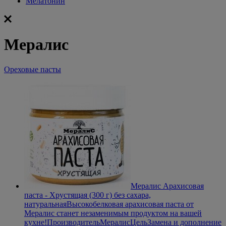
Мелатонин
Мералис
Ореховые пасты
Мералис Арахисовая
паста - Хрустящая (300 г) без сахара,
натуральная
Высокобелковая арахисовая паста от
Мералис станет незаменимым продуктом на вашей
кухне!
Производитель
Мералис
Цель
Замена и дополнение