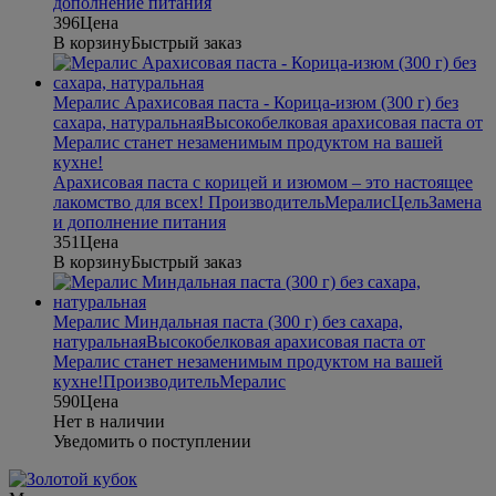
дополнение питания
396
Цена
В корзину
Быстрый заказ
Мералис Арахисовая паста - Корица-изюм (300 г) без
сахара, натуральная
Высокобелковая арахисовая паста от
Мералис станет незаменимым продуктом на вашей
кухне!
Арахисовая паста с корицей и изюмом – это настоящее
лакомство для всех!
Производитель
Мералис
Цель
Замена
и дополнение питания
351
Цена
В корзину
Быстрый заказ
Мералис Миндальная паста (300 г) без сахара,
натуральная
Высокобелковая арахисовая паста от
Мералис станет незаменимым продуктом на вашей
кухне!
Производитель
Мералис
590
Цена
Нет в наличии
Уведомить о поступлении