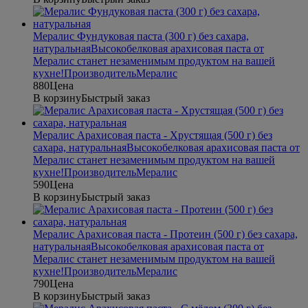
Мералис Фундуковая паста (300 г) без сахара,
натуральная
Высокобелковая арахисовая паста от
Мералис станет незаменимым продуктом на вашей
кухне!
Производитель
Мералис
880
Цена
В корзину
Быстрый заказ
Мералис Арахисовая паста - Хрустящая (500 г) без
сахара, натуральная
Высокобелковая арахисовая паста от
Мералис станет незаменимым продуктом на вашей
кухне!
Производитель
Мералис
590
Цена
В корзину
Быстрый заказ
Мералис Арахисовая паста - Протеин (500 г) без сахара,
натуральная
Высокобелковая арахисовая паста от
Мералис станет незаменимым продуктом на вашей
кухне!
Производитель
Мералис
790
Цена
В корзину
Быстрый заказ