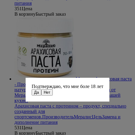
питания
351
Цена
В корзину
Быстрый заказ
Мералис Арахисовая паста
- Протеин (300 г) без сахара,
Подтверждаю, что мне боле 18 лет
натуральная
Высокобелковая арахисовая паста от
Да
Нет
Мералис станет незаменимым продуктом на вашей
кухне!
Арахисовая паста с протеином – продукт, специально
созданный для
спортсменов.
Производитель
Мералис
Цель
Замена и
дополнение питания
531
Цена
В корзину
Быстрый заказ