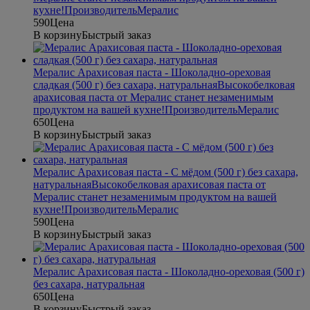
кухне!
Производитель
Мералис
590
Цена
В корзину
Быстрый заказ
Мералис Арахисовая паста - Шоколадно-ореховая
сладкая (500 г) без сахара, натуральная
Высокобелковая
арахисовая паста от Мералис станет незаменимым
продуктом на вашей кухне!
Производитель
Мералис
650
Цена
В корзину
Быстрый заказ
Мералис Арахисовая паста - С мёдом (500 г) без сахара,
натуральная
Высокобелковая арахисовая паста от
Мералис станет незаменимым продуктом на вашей
кухне!
Производитель
Мералис
590
Цена
В корзину
Быстрый заказ
Мералис Арахисовая паста - Шоколадно-ореховая (500 г)
без сахара, натуральная
650
Цена
В корзину
Быстрый заказ