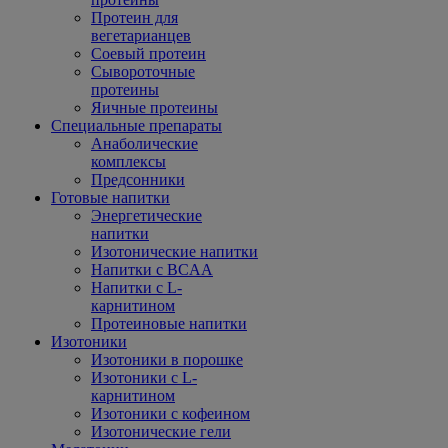
Протеин для
вегетарианцев
Соевый протеин
Сывороточные
протеины
Яичные протеины
Специальные препараты
Анаболические
комплексы
Предсонники
Готовые напитки
Энергетические
напитки
Изотонические напитки
Напитки с BCAA
Напитки с L-
карнитином
Протеиновые напитки
Изотоники
Изотоники в порошке
Изотоники с L-
карнитином
Изотоники с кофеином
Изотонические гели